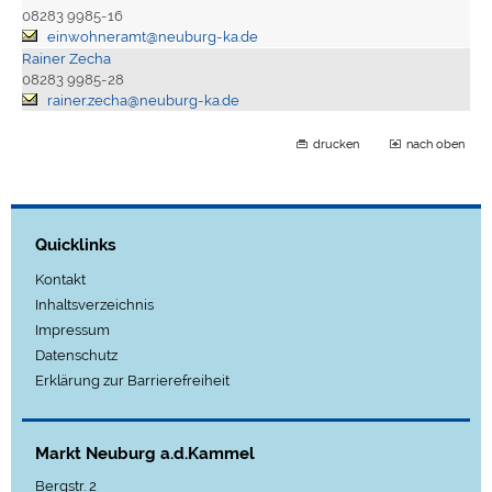
08283 9985-16
einwohneramt@neuburg-ka.de
Rainer Zecha
08283 9985-28
rainer.zecha@neuburg-ka.de
drucken
nach oben
Quicklinks
Kontakt
Inhaltsverzeichnis
Impressum
Datenschutz
Erklärung zur Barrierefreiheit
Markt Neuburg a.d.Kammel
Bergstr. 2