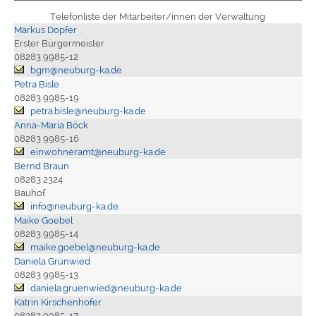
Telefonliste der Mitarbeiter/innen der Verwaltung
Markus Dopfer
Erster Bürgermeister
08283 9985-12
bgm@neuburg-ka.de
Petra Bisle
08283 9985-19
petra.bisle@neuburg-ka.de
Anna-Maria Böck
08283 9985-16
einwohneramt@neuburg-ka.de
Bernd Braun
08283 2324
Bauhof
info@neuburg-ka.de
Maike Goebel
08283 9985-14
maike.goebel@neuburg-ka.de
Daniela Grünwied
08283 9985-13
daniela.gruenwied@neuburg-ka.de
Katrin Kirschenhofer
08283 9985-17