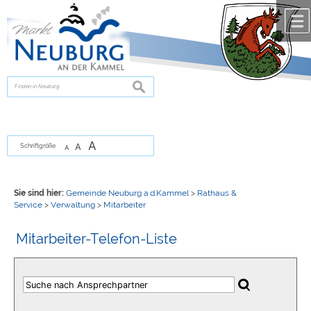
Zum Inhalt
,
zur Navigation
oder
zur Startseite
springen.
chließen
suchen
A
A
Schriftgröße
A
Sie sind hier:
Gemeinde Neuburg a.d.Kammel
>
Rathaus &
Service
>
Verwaltung
>
Mitarbeiter
Mitarbeiter-Telefon-Liste