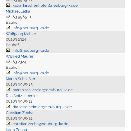
katrin.kirschenhofer@neuburg-ka.de
Michael Latka
08283 9985-0
Bauhof
info@neuburg-ka.de
Wolfgang Mahler
08283 2324
Bauhof
info@neuburg-ka.de
Wilfried Maurer
08283 2324
Bauhof
info@neuburg-ka.de
Martin Schließler
08283 9985-15
martin.schliessler@neuburg-ka.de
Rita Seitz-Heimler
08283 9985-11
rita.seitz-heimler@neuburg-ka.de
Christian Zecha
08283 9985-21
christian.zecha@neuburg-ka.de
Karin Zecha