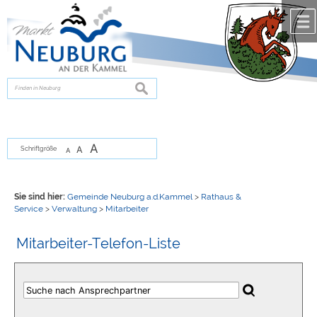
Zum Inhalt
,
zur Navigation
oder
zur Startseite
springen.
chließen
suchen
A
A
Schriftgröße
A
Sie sind hier:
Gemeinde Neuburg a.d.Kammel
>
Rathaus &
Service
>
Verwaltung
>
Mitarbeiter
Mitarbeiter-Telefon-Liste