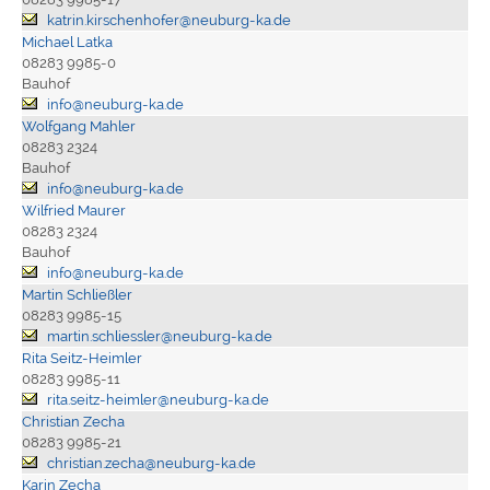
katrin.kirschenhofer@neuburg-ka.de
Michael Latka
08283 9985-0
Bauhof
info@neuburg-ka.de
Wolfgang Mahler
08283 2324
Bauhof
info@neuburg-ka.de
Wilfried Maurer
08283 2324
Bauhof
info@neuburg-ka.de
Martin Schließler
08283 9985-15
martin.schliessler@neuburg-ka.de
Rita Seitz-Heimler
08283 9985-11
rita.seitz-heimler@neuburg-ka.de
Christian Zecha
08283 9985-21
christian.zecha@neuburg-ka.de
Karin Zecha