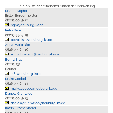
Telefonliste der Mitarbeiter/innen der Verwaltung
Markus Dopfer
Erster Bürgermeister
08283 9985-12
bgm@neuburg-ka.de
Petra Bisle
08283 9985-19
petra.bisle@neuburg-ka.de
Anna-Maria Böck
08283 9985-16
einwohneramt@neuburg-ka.de
Bernd Braun
08283 2324
Bauhof
info@neuburg-ka.de
Maike Goebel
08283 9985-14
maike.goebel@neuburg-ka.de
Daniela Grünwied
08283 9985-13
daniela.gruenwied@neuburg-ka.de
Katrin Kirschenhofer
08283 9985-17