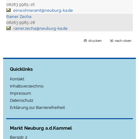
08283 9985-16
einwohneramt@neuburg-ka.de
Rainer Zecha
08283 9985-28
rainer.zecha@neuburg-ka.de
drucken
nach oben
Quicklinks
Kontakt
Inhaltsverzeichnis
Impressum
Datenschutz
Erklärung zur Barrierefreiheit
Markt Neuburg a.d.Kammel
Bergstr. 2