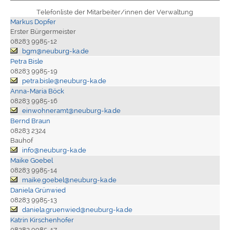
Telefonliste der Mitarbeiter/innen der Verwaltung
Markus Dopfer
Erster Bürgermeister
08283 9985-12
bgm@neuburg-ka.de
Petra Bisle
08283 9985-19
petra.bisle@neuburg-ka.de
Anna-Maria Böck
08283 9985-16
einwohneramt@neuburg-ka.de
Bernd Braun
08283 2324
Bauhof
info@neuburg-ka.de
Maike Goebel
08283 9985-14
maike.goebel@neuburg-ka.de
Daniela Grünwied
08283 9985-13
daniela.gruenwied@neuburg-ka.de
Katrin Kirschenhofer
08283 9985-17