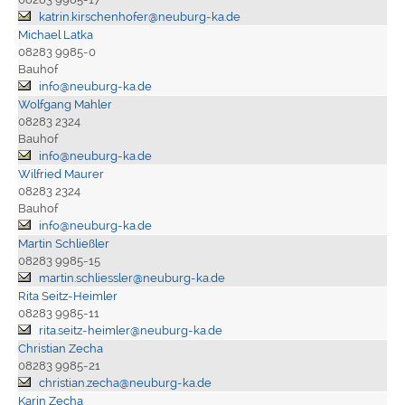
katrin.kirschenhofer@neuburg-ka.de
Michael Latka
08283 9985-0
Bauhof
info@neuburg-ka.de
Wolfgang Mahler
08283 2324
Bauhof
info@neuburg-ka.de
Wilfried Maurer
08283 2324
Bauhof
info@neuburg-ka.de
Martin Schließler
08283 9985-15
martin.schliessler@neuburg-ka.de
Rita Seitz-Heimler
08283 9985-11
rita.seitz-heimler@neuburg-ka.de
Christian Zecha
08283 9985-21
christian.zecha@neuburg-ka.de
Karin Zecha