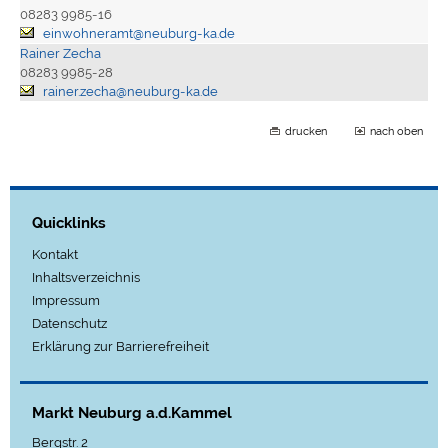
08283 9985-16
einwohneramt@neuburg-ka.de
Rainer Zecha
08283 9985-28
rainer.zecha@neuburg-ka.de
drucken
nach oben
Quicklinks
Kontakt
Inhaltsverzeichnis
Impressum
Datenschutz
Erklärung zur Barrierefreiheit
Markt Neuburg a.d.Kammel
Bergstr. 2