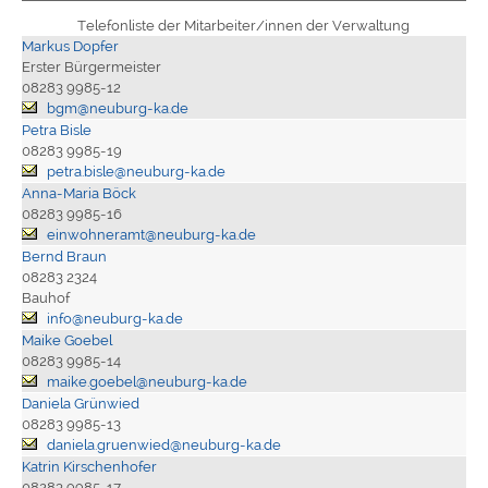
Telefonliste der Mitarbeiter/innen der Verwaltung
Markus Dopfer
Erster Bürgermeister
08283 9985-12
bgm@neuburg-ka.de
Petra Bisle
08283 9985-19
petra.bisle@neuburg-ka.de
Anna-Maria Böck
08283 9985-16
einwohneramt@neuburg-ka.de
Bernd Braun
08283 2324
Bauhof
info@neuburg-ka.de
Maike Goebel
08283 9985-14
maike.goebel@neuburg-ka.de
Daniela Grünwied
08283 9985-13
daniela.gruenwied@neuburg-ka.de
Katrin Kirschenhofer
08283 9985-17