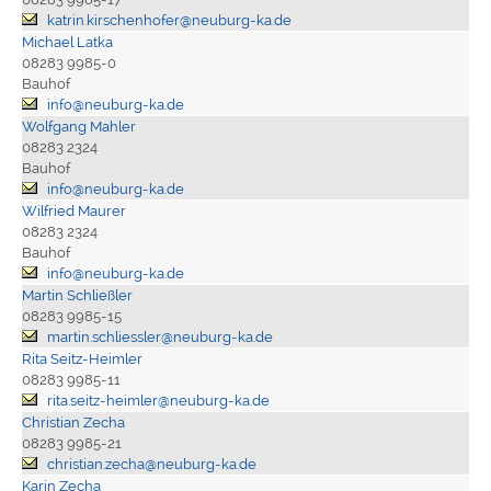
katrin.kirschenhofer@neuburg-ka.de
Michael Latka
08283 9985-0
Bauhof
info@neuburg-ka.de
Wolfgang Mahler
08283 2324
Bauhof
info@neuburg-ka.de
Wilfried Maurer
08283 2324
Bauhof
info@neuburg-ka.de
Martin Schließler
08283 9985-15
martin.schliessler@neuburg-ka.de
Rita Seitz-Heimler
08283 9985-11
rita.seitz-heimler@neuburg-ka.de
Christian Zecha
08283 9985-21
christian.zecha@neuburg-ka.de
Karin Zecha