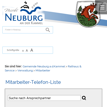
Zum Inhalt
,
zur Navigation
oder
zur Startseite
springen.
chließen
suchen
A
A
Schriftgröße
A
Sie sind hier:
Gemeinde Neuburg a.d.Kammel
>
Rathaus &
Service
>
Verwaltung
>
Mitarbeiter
Mitarbeiter-Telefon-Liste