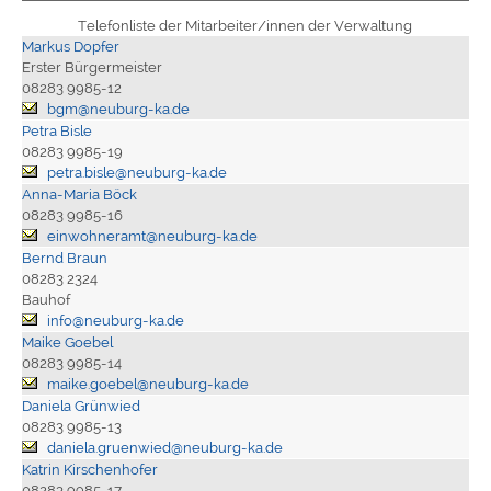
Telefonliste der Mitarbeiter/innen der Verwaltung
Markus Dopfer
Erster Bürgermeister
08283 9985-12
bgm@neuburg-ka.de
Petra Bisle
08283 9985-19
petra.bisle@neuburg-ka.de
Anna-Maria Böck
08283 9985-16
einwohneramt@neuburg-ka.de
Bernd Braun
08283 2324
Bauhof
info@neuburg-ka.de
Maike Goebel
08283 9985-14
maike.goebel@neuburg-ka.de
Daniela Grünwied
08283 9985-13
daniela.gruenwied@neuburg-ka.de
Katrin Kirschenhofer
08283 9985-17