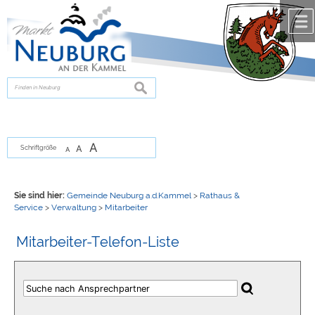
Zum Inhalt
,
zur Navigation
oder
zur Startseite
springen.
chließen
suchen
A
A
Schriftgröße
A
Sie sind hier:
Gemeinde Neuburg a.d.Kammel
>
Rathaus &
Service
>
Verwaltung
>
Mitarbeiter
Mitarbeiter-Telefon-Liste