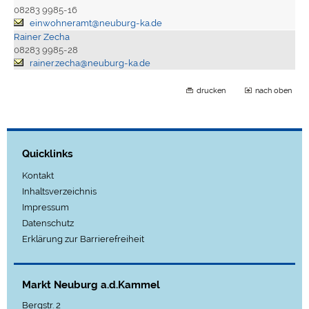
08283 9985-16
einwohneramt@neuburg-ka.de
Rainer Zecha
08283 9985-28
rainer.zecha@neuburg-ka.de
drucken
nach oben
Quicklinks
Kontakt
Inhaltsverzeichnis
Impressum
Datenschutz
Erklärung zur Barrierefreiheit
Markt Neuburg a.d.Kammel
Bergstr. 2