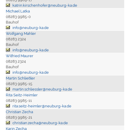
katrin.kirschenhofer@neuburg-ka.de
Michael Latka
08283 9985-0
Bauhof
info@neuburg-ka.de
Wolfgang Mahler
08283 2324
Bauhof
info@neuburg-ka.de
Wilfried Maurer
08283 2324
Bauhof
info@neuburg-ka.de
Martin Schließler
08283 9985-15
martin.schliessler@neuburg-ka.de
Rita Seitz-Heimler
08283 9985-11
rita.seitz-heimler@neuburg-ka.de
Christian Zecha
08283 9985-21
christian.zecha@neuburg-ka.de
Karin Zecha