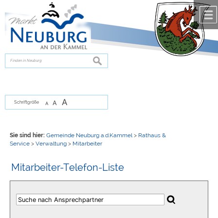
Zum Inhalt
,
zur Navigation
oder
zur Startseite
springen.
chließen
suchen
A
A
Schriftgröße
A
Sie sind hier:
Gemeinde Neuburg a.d.Kammel
>
Rathaus &
Service
>
Verwaltung
>
Mitarbeiter
Mitarbeiter-Telefon-Liste