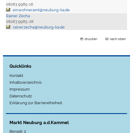
08283 9985-16
einwohneramt@neuburg-ka.de
Rainer Zecha
08283 9985-28
rainer.zecha@neuburg-ka.de
drucken
nach oben
Quicklinks
Kontakt
Inhaltsverzeichnis
Impressum
Datenschutz
Erklärung zur Barrierefreiheit
Markt Neuburg a.d.Kammel
Bergstr. 2