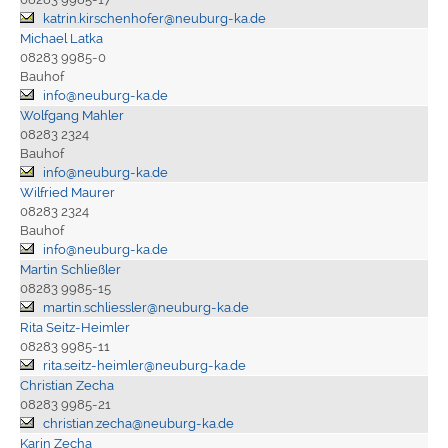
katrin.kirschenhofer@neuburg-ka.de
Michael Latka
08283 9985-0
Bauhof
info@neuburg-ka.de
Wolfgang Mahler
08283 2324
Bauhof
info@neuburg-ka.de
Wilfried Maurer
08283 2324
Bauhof
info@neuburg-ka.de
Martin Schließler
08283 9985-15
martin.schliessler@neuburg-ka.de
Rita Seitz-Heimler
08283 9985-11
rita.seitz-heimler@neuburg-ka.de
Christian Zecha
08283 9985-21
christian.zecha@neuburg-ka.de
Karin Zecha