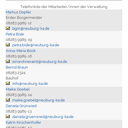
Telefonliste der Mitarbeiter/innen der Verwaltung
Markus Dopfer
Erster Bürgermeister
08283 9985-12
bgm@neuburg-ka.de
Petra Bisle
08283 9985-19
petra.bisle@neuburg-ka.de
Anna-Maria Böck
08283 9985-16
einwohneramt@neuburg-ka.de
Bernd Braun
08283 2324
Bauhof
info@neuburg-ka.de
Maike Goebel
08283 9985-14
maike.goebel@neuburg-ka.de
Daniela Grünwied
08283 9985-13
daniela.gruenwied@neuburg-ka.de
Katrin Kirschenhofer
08283 9985-17