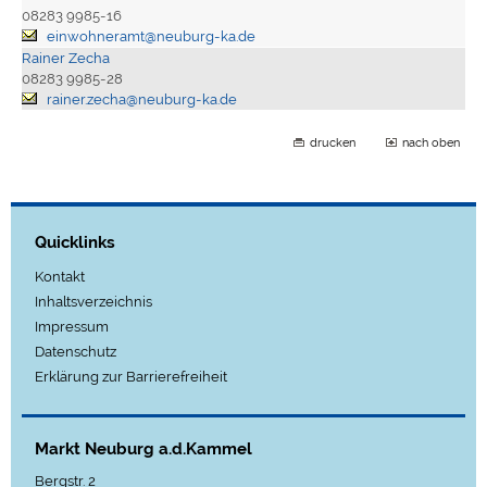
08283 9985-16
einwohneramt@neuburg-ka.de
Rainer Zecha
08283 9985-28
rainer.zecha@neuburg-ka.de
drucken
nach oben
Quicklinks
Kontakt
Inhaltsverzeichnis
Impressum
Datenschutz
Erklärung zur Barrierefreiheit
Markt Neuburg a.d.Kammel
Bergstr. 2