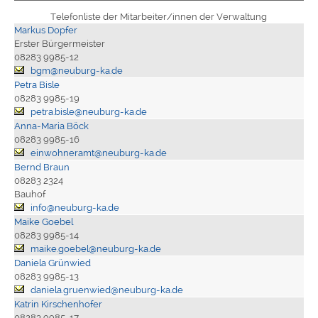
Telefonliste der Mitarbeiter/innen der Verwaltung
Markus Dopfer
Erster Bürgermeister
08283 9985-12
bgm@neuburg-ka.de
Petra Bisle
08283 9985-19
petra.bisle@neuburg-ka.de
Anna-Maria Böck
08283 9985-16
einwohneramt@neuburg-ka.de
Bernd Braun
08283 2324
Bauhof
info@neuburg-ka.de
Maike Goebel
08283 9985-14
maike.goebel@neuburg-ka.de
Daniela Grünwied
08283 9985-13
daniela.gruenwied@neuburg-ka.de
Katrin Kirschenhofer
08283 9985-17