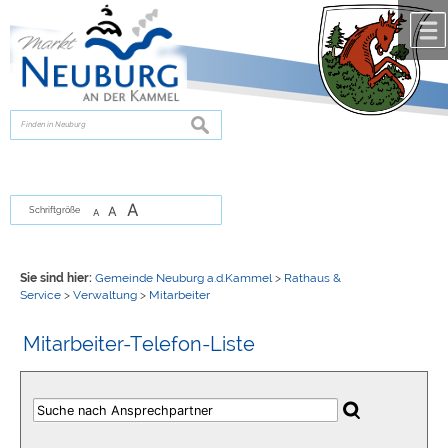
Zum Inhalt
,
zur Navigation
oder
zur Startseite
springen.
chließen
suchen
A
A
Schriftgröße
A
Sie sind hier:
Gemeinde Neuburg a.d.Kammel
>
Rathaus &
Service
>
Verwaltung
>
Mitarbeiter
Mitarbeiter-Telefon-Liste