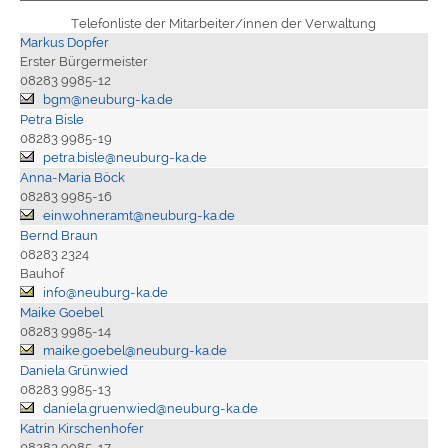
Telefonliste der Mitarbeiter/innen der Verwaltung
Markus Dopfer
Erster Bürgermeister
08283 9985-12
bgm@neuburg-ka.de
Petra Bisle
08283 9985-19
petra.bisle@neuburg-ka.de
Anna-Maria Böck
08283 9985-16
einwohneramt@neuburg-ka.de
Bernd Braun
08283 2324
Bauhof
info@neuburg-ka.de
Maike Goebel
08283 9985-14
maike.goebel@neuburg-ka.de
Daniela Grünwied
08283 9985-13
daniela.gruenwied@neuburg-ka.de
Katrin Kirschenhofer
08283 9985-17