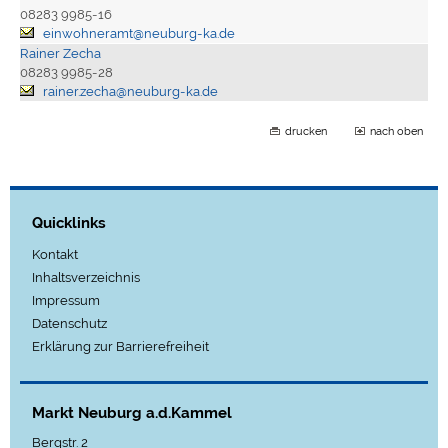
08283 9985-16
einwohneramt@neuburg-ka.de
Rainer Zecha
08283 9985-28
rainer.zecha@neuburg-ka.de
drucken
nach oben
Quicklinks
Kontakt
Inhaltsverzeichnis
Impressum
Datenschutz
Erklärung zur Barrierefreiheit
Markt Neuburg a.d.Kammel
Bergstr. 2