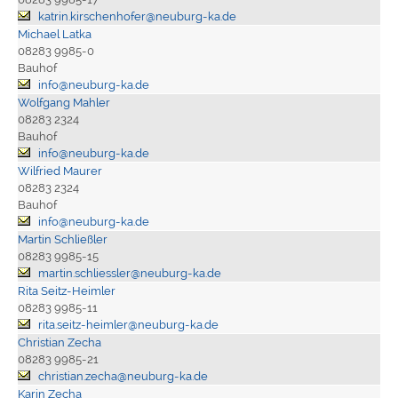
katrin.kirschenhofer@neuburg-ka.de
Michael Latka
08283 9985-0
Bauhof
info@neuburg-ka.de
Wolfgang Mahler
08283 2324
Bauhof
info@neuburg-ka.de
Wilfried Maurer
08283 2324
Bauhof
info@neuburg-ka.de
Martin Schließler
08283 9985-15
martin.schliessler@neuburg-ka.de
Rita Seitz-Heimler
08283 9985-11
rita.seitz-heimler@neuburg-ka.de
Christian Zecha
08283 9985-21
christian.zecha@neuburg-ka.de
Karin Zecha