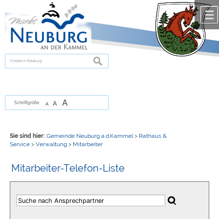
Zum Inhalt
,
zur Navigation
oder
zur Startseite
springen.
chließen
suchen
A
A
Schriftgröße
A
Sie sind hier:
Gemeinde Neuburg a.d.Kammel
>
Rathaus &
Service
>
Verwaltung
>
Mitarbeiter
Mitarbeiter-Telefon-Liste