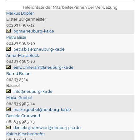
Telefonliste der Mitarbeiter/innen der Verwaltung
Markus Dopfer
Erster Bürgermeister
08283 9985-12
bgm@neuburg-ka.de
Petra Bisle
08283 9985-19
petra.bisle@neuburg-ka.de
Anna-Maria Böck
08283 9985-16
einwohneramt@neuburg-ka.de
Bernd Braun
08283 2324
Bauhof
info@neuburg-ka.de
Maike Goebel
08283 9985-14
maike.goebel@neuburg-ka.de
Daniela Grünwied
08283 9985-13
daniela.gruenwied@neuburg-ka.de
Katrin Kirschenhofer
08283 9985-17