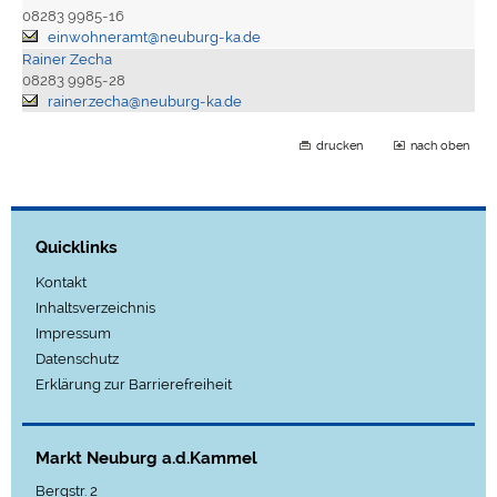
08283 9985-16
einwohneramt@neuburg-ka.de
Rainer Zecha
08283 9985-28
rainer.zecha@neuburg-ka.de
drucken
nach oben
Quicklinks
Kontakt
Inhaltsverzeichnis
Impressum
Datenschutz
Erklärung zur Barrierefreiheit
Markt Neuburg a.d.Kammel
Bergstr. 2