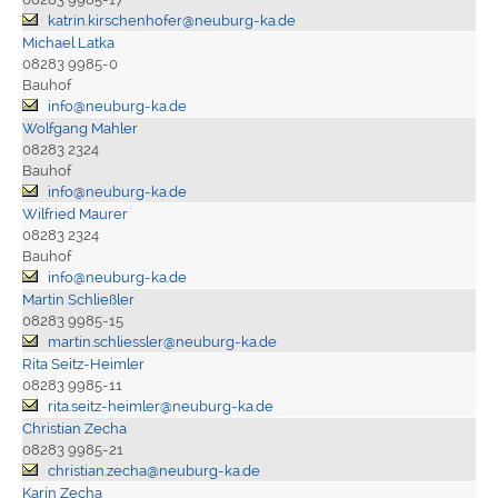
katrin.kirschenhofer@neuburg-ka.de
Michael Latka
08283 9985-0
Bauhof
info@neuburg-ka.de
Wolfgang Mahler
08283 2324
Bauhof
info@neuburg-ka.de
Wilfried Maurer
08283 2324
Bauhof
info@neuburg-ka.de
Martin Schließler
08283 9985-15
martin.schliessler@neuburg-ka.de
Rita Seitz-Heimler
08283 9985-11
rita.seitz-heimler@neuburg-ka.de
Christian Zecha
08283 9985-21
christian.zecha@neuburg-ka.de
Karin Zecha