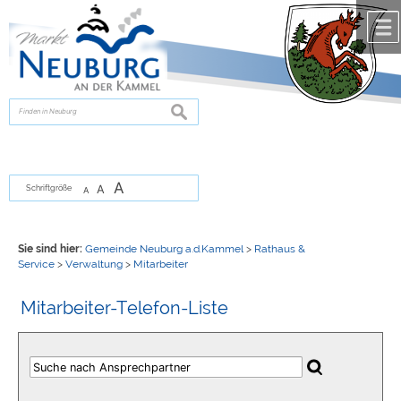
Zum Inhalt
,
zur Navigation
oder
zur Startseite
springen.
chließen
suchen
A
A
Schriftgröße
A
Sie sind hier:
Gemeinde Neuburg a.d.Kammel
>
Rathaus &
Service
>
Verwaltung
>
Mitarbeiter
Mitarbeiter-Telefon-Liste