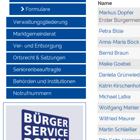
Name
Formulare
Markus Dopfer
Erster Bürgermei
Verwaltungsgliederung
Petra Bisle
Marktgemeinderat
Anna-Maria Böck
Ver- und Entsorgung
Bernd Braun
Ortsrecht & Satzungen
Maike Goebel
Seniorenbeauftragte
Daniela Grünwied
Behörden und Institutionen
Katrin Kirschenho
Notrufnummern
Michael Latka
Wolfgang Mahler
Wilfried Maurer
Martin Schließler