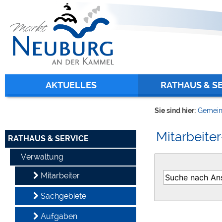
Zum Inhalt
,
zur Navigation
oder
zur Startseite
springen.
chließen
AKTUELLES
RATHAUS & S
Sie sind hier:
Gemein
Mitarbeiter
RATHAUS & SERVICE
Verwaltung
Mitarbeiter
Sachgebiete
Aufgaben