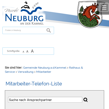
Zum Inhalt
,
zur Navigation
oder
zur Startseite
springen.
chließen
suchen
A
A
Schriftgröße
A
Sie sind hier:
Gemeinde Neuburg a.d.Kammel
>
Rathaus &
Service
>
Verwaltung
>
Mitarbeiter
Mitarbeiter-Telefon-Liste