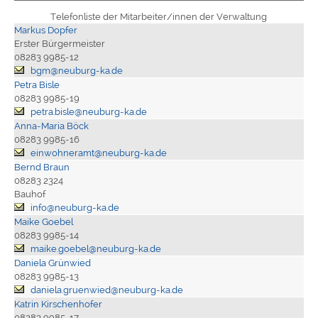
Telefonliste der Mitarbeiter/innen der Verwaltung
Markus Dopfer
Erster Bürgermeister
08283 9985-12
bgm@neuburg-ka.de
Petra Bisle
08283 9985-19
petra.bisle@neuburg-ka.de
Anna-Maria Böck
08283 9985-16
einwohneramt@neuburg-ka.de
Bernd Braun
08283 2324
Bauhof
info@neuburg-ka.de
Maike Goebel
08283 9985-14
maike.goebel@neuburg-ka.de
Daniela Grünwied
08283 9985-13
daniela.gruenwied@neuburg-ka.de
Katrin Kirschenhofer
08283 9985-17