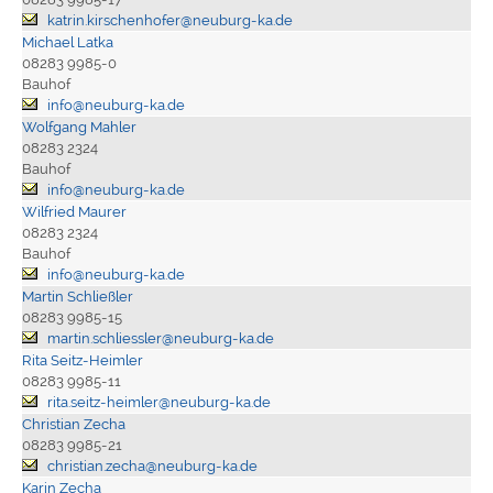
katrin.kirschenhofer@neuburg-ka.de
Michael Latka
08283 9985-0
Bauhof
info@neuburg-ka.de
Wolfgang Mahler
08283 2324
Bauhof
info@neuburg-ka.de
Wilfried Maurer
08283 2324
Bauhof
info@neuburg-ka.de
Martin Schließler
08283 9985-15
martin.schliessler@neuburg-ka.de
Rita Seitz-Heimler
08283 9985-11
rita.seitz-heimler@neuburg-ka.de
Christian Zecha
08283 9985-21
christian.zecha@neuburg-ka.de
Karin Zecha