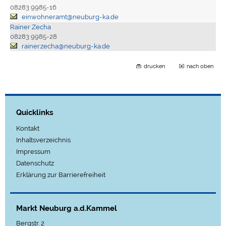
08283 9985-16
einwohneramt@neuburg-ka.de
Rainer Zecha
08283 9985-28
rainer.zecha@neuburg-ka.de
drucken
nach oben
Quicklinks
Kontakt
Inhaltsverzeichnis
Impressum
Datenschutz
Erklärung zur Barrierefreiheit
Markt Neuburg a.d.Kammel
Bergstr. 2