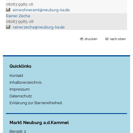
08283 9985-16
einwohneramt@neuburg-ka.de
Rainer Zecha
08283 9985-28
rainer.zecha@neuburg-ka.de
drucken
nach oben
Quicklinks
Kontakt
Inhaltsverzeichnis
Impressum
Datenschutz
Erklärung zur Barrierefreiheit
Markt Neuburg a.d.Kammel
Bergstr. 2