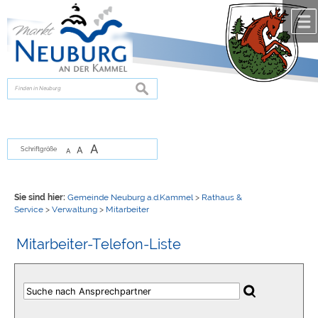
Zum Inhalt
,
zur Navigation
oder
zur Startseite
springen.
chließen
suchen
A
A
Schriftgröße
A
Sie sind hier:
Gemeinde Neuburg a.d.Kammel
>
Rathaus &
Service
>
Verwaltung
>
Mitarbeiter
Mitarbeiter-Telefon-Liste