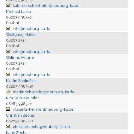
katrin.kirschenhofer@neuburg-ka.de
Michael Latka
08283 9985-0
Bauhof
info@neuburg-ka.de
Wolfgang Mahler
08283 2324
Bauhof
info@neuburg-ka.de
Wilfried Maurer
08283 2324
Bauhof
info@neuburg-ka.de
Martin Schließler
08283 9985-15
martin.schliessler@neuburg-ka.de
Rita Seitz-Heimler
08283 9985-11
rita.seitz-heimler@neuburg-ka.de
Christian Zecha
08283 9985-21
christian.zecha@neuburg-ka.de
Karin Zecha