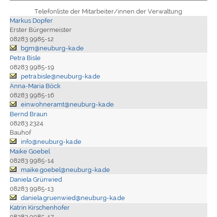
Telefonliste der Mitarbeiter/innen der Verwaltung
Markus Dopfer
Erster Bürgermeister
08283 9985-12
bgm@neuburg-ka.de
Petra Bisle
08283 9985-19
petra.bisle@neuburg-ka.de
Anna-Maria Böck
08283 9985-16
einwohneramt@neuburg-ka.de
Bernd Braun
08283 2324
Bauhof
info@neuburg-ka.de
Maike Goebel
08283 9985-14
maike.goebel@neuburg-ka.de
Daniela Grünwied
08283 9985-13
daniela.gruenwied@neuburg-ka.de
Katrin Kirschenhofer
08283 9985-17