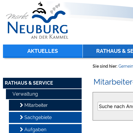
Zum Inhalt
,
zur Navigation
oder
zur Startseite
springen.
chließen
AKTUELLES
RATHAUS & S
Sie sind hier:
Gemein
Mitarbeiter
RATHAUS & SERVICE
Verwaltung
Mitarbeiter
Sachgebiete
Aufgaben