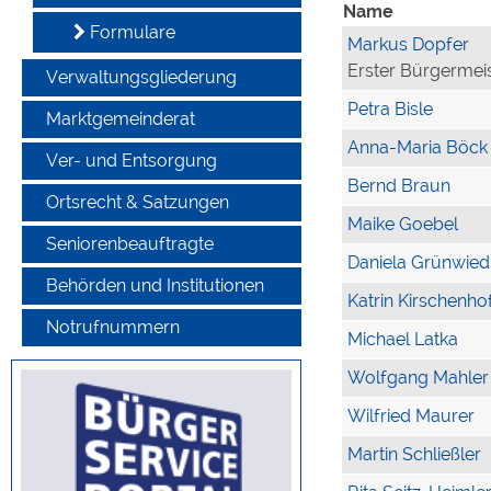
Name
Formulare
Markus Dopfer
Erster Bürgermei
Verwaltungsgliederung
Petra Bisle
Marktgemeinderat
Anna-Maria Böck
Ver- und Entsorgung
Bernd Braun
Ortsrecht & Satzungen
Maike Goebel
Seniorenbeauftragte
Daniela Grünwied
Behörden und Institutionen
Katrin Kirschenho
Notrufnummern
Michael Latka
Wolfgang Mahler
Wilfried Maurer
Martin Schließler