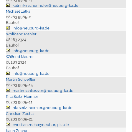
katrin.kirschenhofer@neuburg-ka.de
Michael Latka
08283 9985-0
Bauhof
info@neuburg-ka.de
Wolfgang Mahler
08283 2324
Bauhof
info@neuburg-ka.de
Wilfried Maurer
08283 2324
Bauhof
info@neuburg-ka.de
Martin Schließler
08283 9985-15
martin.schliessler@neuburg-ka.de
Rita Seitz-Heimler
08283 9985-11
rita.seitz-heimler@neuburg-ka.de
Christian Zecha
08283 9985-21
christian.zecha@neuburg-ka.de
Karin Zecha