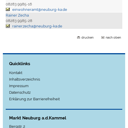
08283 9985-16
einwohneramt@neuburg-ka.de
Rainer Zecha
08283 9985-28
rainer.zecha@neuburg-ka.de
drucken
nach oben
Quicklinks
Kontakt
Inhaltsverzeichnis
Impressum
Datenschutz
Erklärung zur Barrierefreiheit
Markt Neuburg a.d.Kammel
Bergstr. 2