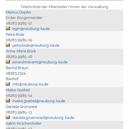
Telefonliste der Mitarbeiter/innen der Verwaltung
Markus Dopfer
Erster Bürgermeister
08283 9985-12
bgm@neuburg-ka.de
Petra Bisle
08283 9985-19
petra.bisle@neuburg-ka.de
Anna-Maria Böck
08283 9985-16
einwohneramt@neuburg-ka.de
Bernd Braun
08283 2324
Bauhof
info@neuburg-ka.de
Maike Goebel
08283 9985-14
maike.goebel@neuburg-ka.de
Daniela Grünwied
08283 9985-13
daniela.gruenwied@neuburg-ka.de
Katrin Kirschenhofer
08283 9985-17