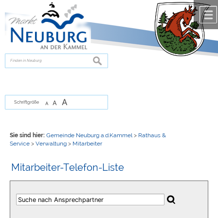
Zum Inhalt
,
zur Navigation
oder
zur Startseite
springen.
chließen
suchen
A
A
Schriftgröße
A
Sie sind hier:
Gemeinde Neuburg a.d.Kammel
>
Rathaus &
Service
>
Verwaltung
>
Mitarbeiter
Mitarbeiter-Telefon-Liste