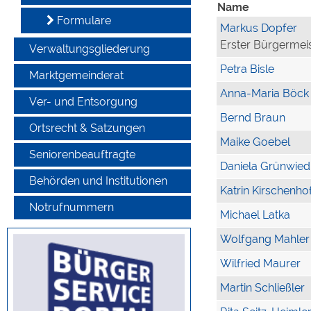
Name
Formulare
Markus Dopfer
Erster Bürgermei
Verwaltungsgliederung
Petra Bisle
Marktgemeinderat
Anna-Maria Böck
Ver- und Entsorgung
Bernd Braun
Ortsrecht & Satzungen
Maike Goebel
Seniorenbeauftragte
Daniela Grünwied
Behörden und Institutionen
Katrin Kirschenho
Notrufnummern
Michael Latka
Wolfgang Mahler
Wilfried Maurer
Martin Schließler