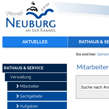
Zum Inhalt
,
zur Navigation
oder
zur Startseite
springen.
chließen
AKTUELLES
RATHAUS & S
Sie sind hier:
Gemein
Mitarbeiter
RATHAUS & SERVICE
Verwaltung
Mitarbeiter
Sachgebiete
Aufgaben