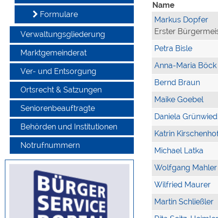
Name
Formulare
Markus Dopfer
Erster Bürgermei
Verwaltungsgliederung
Petra Bisle
Marktgemeinderat
Anna-Maria Böck
Ver- und Entsorgung
Bernd Braun
Ortsrecht & Satzungen
Maike Goebel
Seniorenbeauftragte
Daniela Grünwied
Behörden und Institutionen
Katrin Kirschenho
Notrufnummern
Michael Latka
Wolfgang Mahler
Wilfried Maurer
Martin Schließler