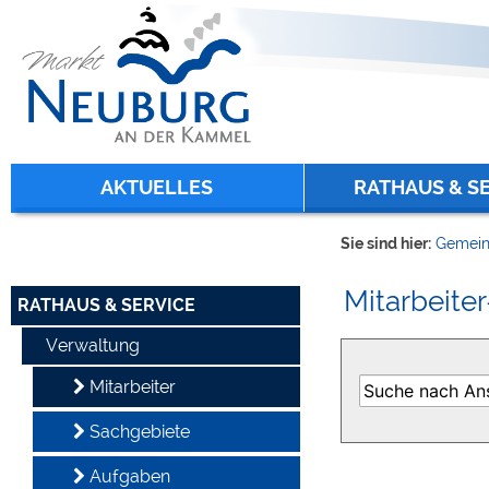
Zum Inhalt
,
zur Navigation
oder
zur Startseite
springen.
chließen
AKTUELLES
RATHAUS & S
Sie sind hier:
Gemein
Mitarbeiter
RATHAUS & SERVICE
Verwaltung
Mitarbeiter
Sachgebiete
Aufgaben