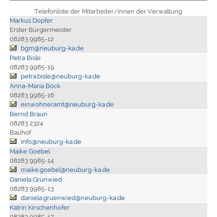
Telefonliste der Mitarbeiter/innen der Verwaltung
Markus Dopfer
Erster Bürgermeister
08283 9985-12
bgm@neuburg-ka.de
Petra Bisle
08283 9985-19
petra.bisle@neuburg-ka.de
Anna-Maria Böck
08283 9985-16
einwohneramt@neuburg-ka.de
Bernd Braun
08283 2324
Bauhof
info@neuburg-ka.de
Maike Goebel
08283 9985-14
maike.goebel@neuburg-ka.de
Daniela Grünwied
08283 9985-13
daniela.gruenwied@neuburg-ka.de
Katrin Kirschenhofer
08283 9985-17