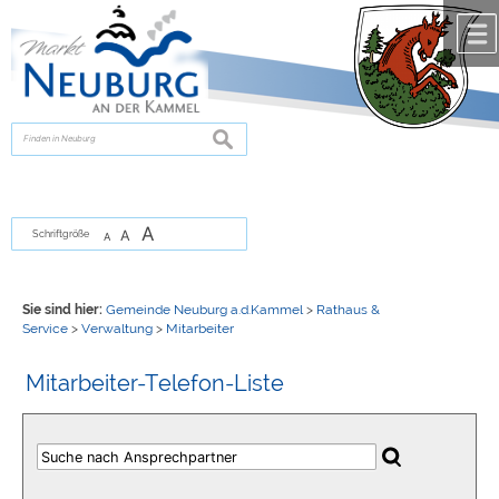
Zum Inhalt
,
zur Navigation
oder
zur Startseite
springen.
chließen
suchen
A
A
Schriftgröße
A
Sie sind hier:
Gemeinde Neuburg a.d.Kammel
>
Rathaus &
Service
>
Verwaltung
>
Mitarbeiter
Mitarbeiter-Telefon-Liste