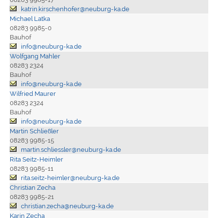
katrin.kirschenhofer@neuburg-ka.de
Michael Latka
08283 9985-0
Bauhof
info@neuburg-ka.de
Wolfgang Mahler
08283 2324
Bauhof
info@neuburg-ka.de
Wilfried Maurer
08283 2324
Bauhof
info@neuburg-ka.de
Martin Schließler
08283 9985-15
martin.schliessler@neuburg-ka.de
Rita Seitz-Heimler
08283 9985-11
rita.seitz-heimler@neuburg-ka.de
Christian Zecha
08283 9985-21
christian.zecha@neuburg-ka.de
Karin Zecha