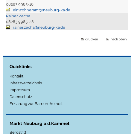
08283 9985-16
einwohneramt@neuburg-ka.de
Rainer Zecha
08283 9985-28
rainer.zecha@neuburg-ka.de
drucken
nach oben
Quicklinks
Kontakt
Inhaltsverzeichnis
Impressum
Datenschutz
Erklärung zur Barrierefreiheit
Markt Neuburg a.d.Kammel
Bergstr. 2