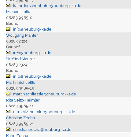
katrin.kirschenhofer@neuburg-ka.de
Michael Latka
08283 9985-0
Bauhof
info@neuburg-ka.de
Wolfgang Mahler
08283 2324
Bauhof
info@neuburg-ka.de
Wilfried Maurer
08283 2324
Bauhof
info@neuburg-ka.de
Martin Schließler
08283 9985-15
martin.schliessler@neuburg-ka.de
Rita Seitz-Heimler
08283 9985-11
rita.seitz-heimler@neuburg-ka.de
Christian Zecha
08283 9985-21
christian.zecha@neuburg-ka.de
Karin Zecha