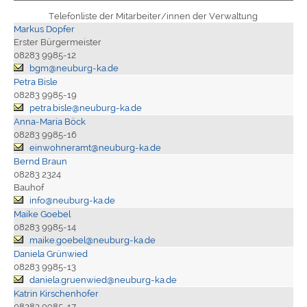
Telefonliste der Mitarbeiter/innen der Verwaltung
Markus Dopfer
Erster Bürgermeister
08283 9985-12
bgm@neuburg-ka.de
Petra Bisle
08283 9985-19
petra.bisle@neuburg-ka.de
Anna-Maria Böck
08283 9985-16
einwohneramt@neuburg-ka.de
Bernd Braun
08283 2324
Bauhof
info@neuburg-ka.de
Maike Goebel
08283 9985-14
maike.goebel@neuburg-ka.de
Daniela Grünwied
08283 9985-13
daniela.gruenwied@neuburg-ka.de
Katrin Kirschenhofer
08283 9985-17