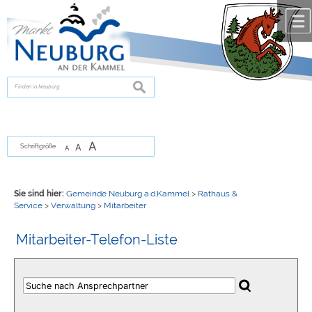
Zum Inhalt
,
zur Navigation
oder
zur Startseite
springen.
chließen
suchen
A
A
Schriftgröße
A
Sie sind hier:
Gemeinde Neuburg a.d.Kammel
>
Rathaus &
Service
>
Verwaltung
>
Mitarbeiter
Mitarbeiter-Telefon-Liste