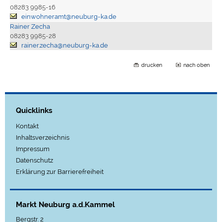
08283 9985-16
einwohneramt@neuburg-ka.de
Rainer Zecha
08283 9985-28
rainer.zecha@neuburg-ka.de
drucken
nach oben
Quicklinks
Kontakt
Inhaltsverzeichnis
Impressum
Datenschutz
Erklärung zur Barrierefreiheit
Markt Neuburg a.d.Kammel
Bergstr. 2