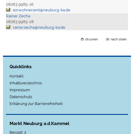
08283 9985-16
einwohneramt@neuburg-ka.de
Rainer Zecha
08283 9985-28
rainer.zecha@neuburg-ka.de
drucken
nach oben
Quicklinks
Kontakt
Inhaltsverzeichnis
Impressum
Datenschutz
Erklärung zur Barrierefreiheit
Markt Neuburg a.d.Kammel
Bergstr. 2