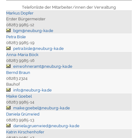
Telefonliste der Mitarbeiter/innen der Verwaltung
Markus Dopfer
Erster Bürgermeister
08283 9985-12
bgm@neuburg-ka.de
Petra Bisle
08283 9985-19
petra.bisle@neuburg-ka.de
Anna-Maria Böck
08283 9985-16
einwohneramt@neuburg-ka.de
Bernd Braun
08283 2324
Bauhof
info@neuburg-ka.de
Maike Goebel
08283 9985-14
maike.goebel@neuburg-ka.de
Daniela Grünwied
08283 9985-13
daniela.gruenwied@neuburg-ka.de
Katrin Kirschenhofer
08283 9985-17