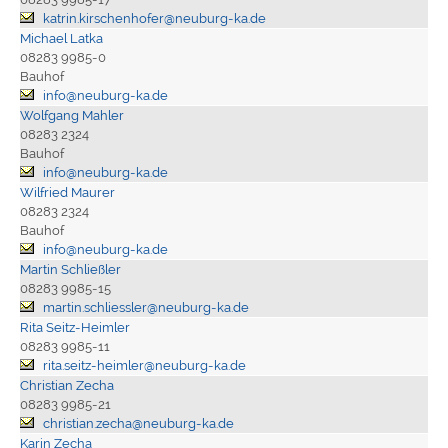
katrin.kirschenhofer@neuburg-ka.de
Michael Latka
08283 9985-0
Bauhof
info@neuburg-ka.de
Wolfgang Mahler
08283 2324
Bauhof
info@neuburg-ka.de
Wilfried Maurer
08283 2324
Bauhof
info@neuburg-ka.de
Martin Schließler
08283 9985-15
martin.schliessler@neuburg-ka.de
Rita Seitz-Heimler
08283 9985-11
rita.seitz-heimler@neuburg-ka.de
Christian Zecha
08283 9985-21
christian.zecha@neuburg-ka.de
Karin Zecha