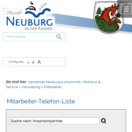
Zum Inhalt
,
zur Navigation
oder
zur Startseite
springen.
chließen
suchen
A
A
Schriftgröße
A
Sie sind hier:
Gemeinde Neuburg a.d.Kammel
>
Rathaus &
Service
>
Verwaltung
>
Mitarbeiter
Mitarbeiter-Telefon-Liste