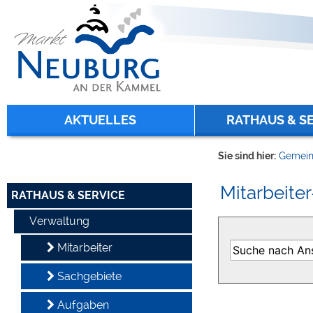
Zum Inhalt
,
zur Navigation
oder
zur Startseite
springen.
chließen
AKTUELLES
RATHAUS & S
Sie sind hier:
Gemein
Mitarbeiter
RATHAUS & SERVICE
Verwaltung
Mitarbeiter
Sachgebiete
Aufgaben