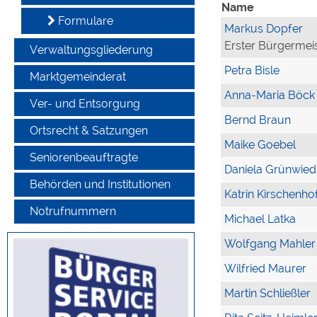
Name
Formulare
Markus Dopfer
Erster Bürgermei
Verwaltungsgliederung
Petra Bisle
Marktgemeinderat
Anna-Maria Böck
Ver- und Entsorgung
Bernd Braun
Ortsrecht & Satzungen
Maike Goebel
Seniorenbeauftragte
Daniela Grünwied
Behörden und Institutionen
Katrin Kirschenho
Notrufnummern
Michael Latka
Wolfgang Mahler
Wilfried Maurer
Martin Schließler