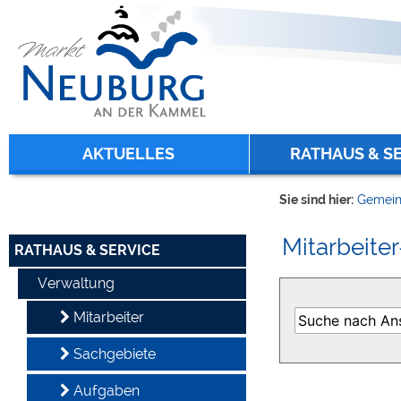
Zum Inhalt
,
zur Navigation
oder
zur Startseite
springen.
chließen
AKTUELLES
RATHAUS & S
Sie sind hier:
Gemein
Mitarbeiter
RATHAUS & SERVICE
Verwaltung
Mitarbeiter
Sachgebiete
Aufgaben