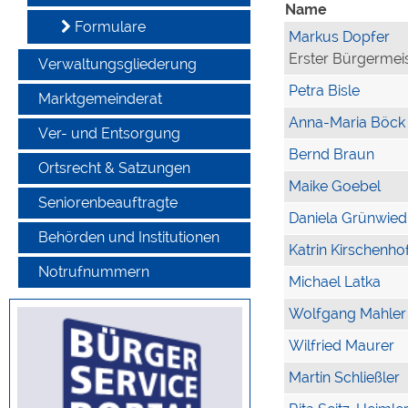
Name
Formulare
Markus Dopfer
Erster Bürgermei
Verwaltungsgliederung
Petra Bisle
Marktgemeinderat
Anna-Maria Böck
Ver- und Entsorgung
Bernd Braun
Ortsrecht & Satzungen
Maike Goebel
Seniorenbeauftragte
Daniela Grünwied
Behörden und Institutionen
Katrin Kirschenho
Notrufnummern
Michael Latka
Wolfgang Mahler
Wilfried Maurer
Martin Schließler