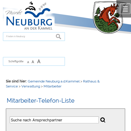
Zum Inhalt
,
zur Navigation
oder
zur Startseite
springen.
chließen
suchen
A
A
Schriftgröße
A
Sie sind hier:
Gemeinde Neuburg a.d.Kammel
>
Rathaus &
Service
>
Verwaltung
>
Mitarbeiter
Mitarbeiter-Telefon-Liste