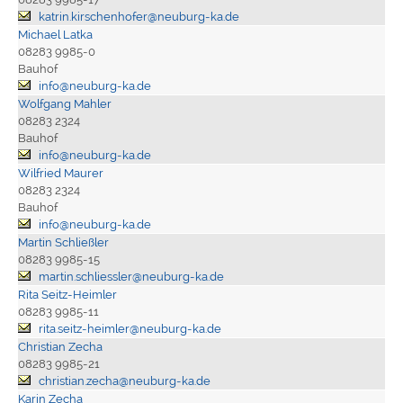
katrin.kirschenhofer@neuburg-ka.de
Michael Latka
08283 9985-0
Bauhof
info@neuburg-ka.de
Wolfgang Mahler
08283 2324
Bauhof
info@neuburg-ka.de
Wilfried Maurer
08283 2324
Bauhof
info@neuburg-ka.de
Martin Schließler
08283 9985-15
martin.schliessler@neuburg-ka.de
Rita Seitz-Heimler
08283 9985-11
rita.seitz-heimler@neuburg-ka.de
Christian Zecha
08283 9985-21
christian.zecha@neuburg-ka.de
Karin Zecha