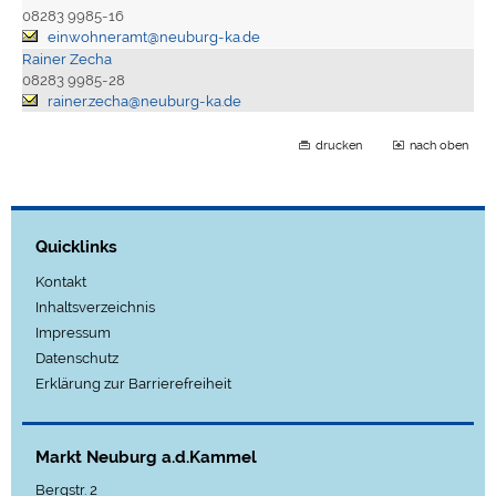
08283 9985-16
einwohneramt@neuburg-ka.de
Rainer Zecha
08283 9985-28
rainer.zecha@neuburg-ka.de
drucken
nach oben
Quicklinks
Kontakt
Inhaltsverzeichnis
Impressum
Datenschutz
Erklärung zur Barrierefreiheit
Markt Neuburg a.d.Kammel
Bergstr. 2