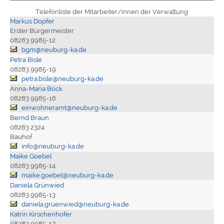
Telefonliste der Mitarbeiter/innen der Verwaltung
Markus Dopfer
Erster Bürgermeister
08283 9985-12
bgm@neuburg-ka.de
Petra Bisle
08283 9985-19
petra.bisle@neuburg-ka.de
Anna-Maria Böck
08283 9985-16
einwohneramt@neuburg-ka.de
Bernd Braun
08283 2324
Bauhof
info@neuburg-ka.de
Maike Goebel
08283 9985-14
maike.goebel@neuburg-ka.de
Daniela Grünwied
08283 9985-13
daniela.gruenwied@neuburg-ka.de
Katrin Kirschenhofer
08283 9985-17