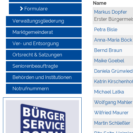
Name
Formulare
Markus Dopfer
Erster Bürgermei
Verwaltungsgliederung
Petra Bisle
Marktgemeinderat
Anna-Maria Böck
Ver- und Entsorgung
Bernd Braun
Ortsrecht & Satzungen
Maike Goebel
Seniorenbeauftragte
Daniela Grünwied
Behörden und Institutionen
Katrin Kirschenho
Notrufnummern
Michael Latka
Wolfgang Mahler
Wilfried Maurer
Martin Schließler