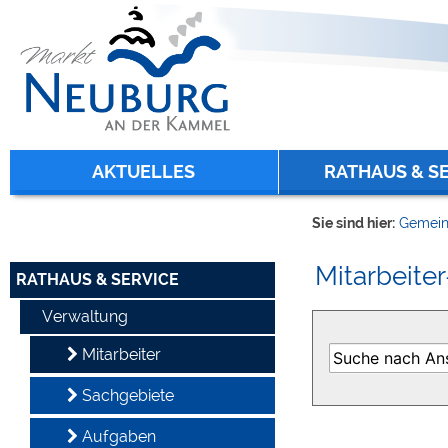
Zum Inhalt
,
zur Navigation
oder
zur Startseite
springen.
chließen
AKTUELLES
RATHAUS & S
Sie sind hier:
Gemein
Mitarbeiter
RATHAUS & SERVICE
Verwaltung
Mitarbeiter
Sachgebiete
Aufgaben