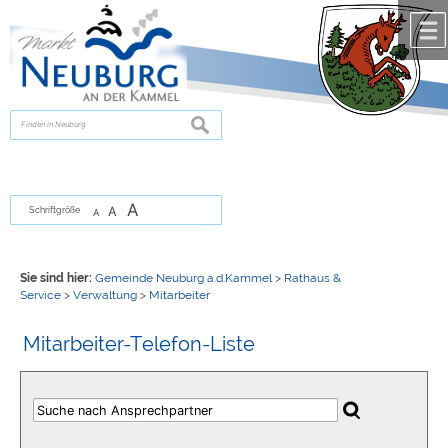
Zum Inhalt
,
zur Navigation
oder
zur Startseite
springen.
chließen
suchen
A
A
Schriftgröße
A
Sie sind hier:
Gemeinde Neuburg a.d.Kammel
>
Rathaus &
Service
>
Verwaltung
>
Mitarbeiter
Mitarbeiter-Telefon-Liste