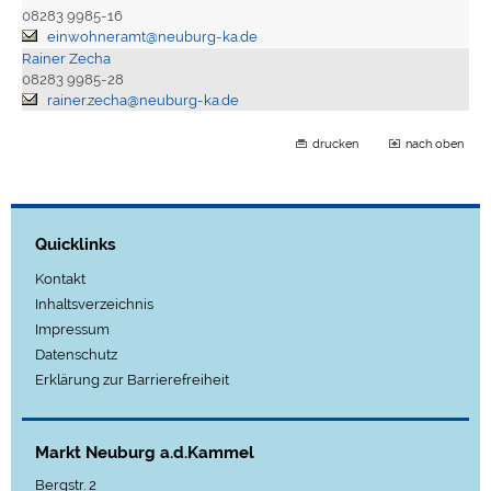
08283 9985-16
einwohneramt@neuburg-ka.de
Rainer Zecha
08283 9985-28
rainer.zecha@neuburg-ka.de
drucken
nach oben
Quicklinks
Kontakt
Inhaltsverzeichnis
Impressum
Datenschutz
Erklärung zur Barrierefreiheit
Markt Neuburg a.d.Kammel
Bergstr. 2