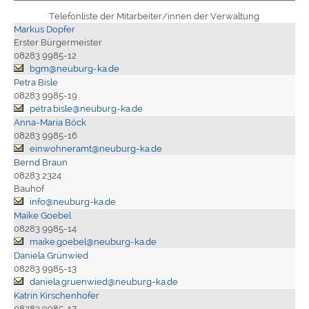
Telefonliste der Mitarbeiter/innen der Verwaltung
Markus Dopfer
Erster Bürgermeister
08283 9985-12
bgm@neuburg-ka.de
Petra Bisle
08283 9985-19
petra.bisle@neuburg-ka.de
Anna-Maria Böck
08283 9985-16
einwohneramt@neuburg-ka.de
Bernd Braun
08283 2324
Bauhof
info@neuburg-ka.de
Maike Goebel
08283 9985-14
maike.goebel@neuburg-ka.de
Daniela Grünwied
08283 9985-13
daniela.gruenwied@neuburg-ka.de
Katrin Kirschenhofer
08283 9985-17