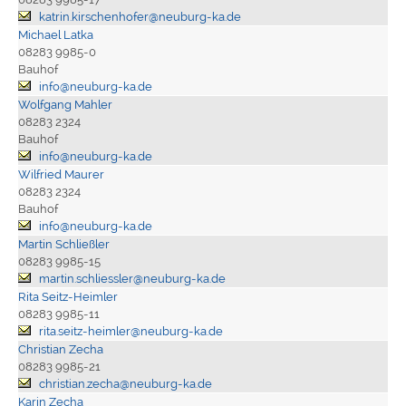
katrin.kirschenhofer@neuburg-ka.de
Michael Latka
08283 9985-0
Bauhof
info@neuburg-ka.de
Wolfgang Mahler
08283 2324
Bauhof
info@neuburg-ka.de
Wilfried Maurer
08283 2324
Bauhof
info@neuburg-ka.de
Martin Schließler
08283 9985-15
martin.schliessler@neuburg-ka.de
Rita Seitz-Heimler
08283 9985-11
rita.seitz-heimler@neuburg-ka.de
Christian Zecha
08283 9985-21
christian.zecha@neuburg-ka.de
Karin Zecha