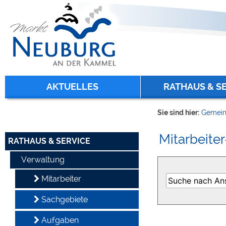
Zum Inhalt
,
zur Navigation
oder
zur Startseite
springen.
chließen
AKTUELLES
RATHAUS & S
Sie sind hier:
Gemein
Mitarbeiter
RATHAUS & SERVICE
Verwaltung
Mitarbeiter
Sachgebiete
Aufgaben