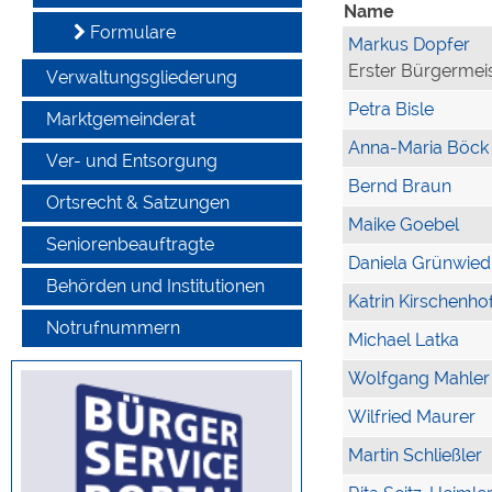
Name
Formulare
Markus Dopfer
Erster Bürgermei
Verwaltungsgliederung
Petra Bisle
Marktgemeinderat
Anna-Maria Böck
Ver- und Entsorgung
Bernd Braun
Ortsrecht & Satzungen
Maike Goebel
Seniorenbeauftragte
Daniela Grünwied
Behörden und Institutionen
Katrin Kirschenho
Notrufnummern
Michael Latka
Wolfgang Mahler
Wilfried Maurer
Martin Schließler