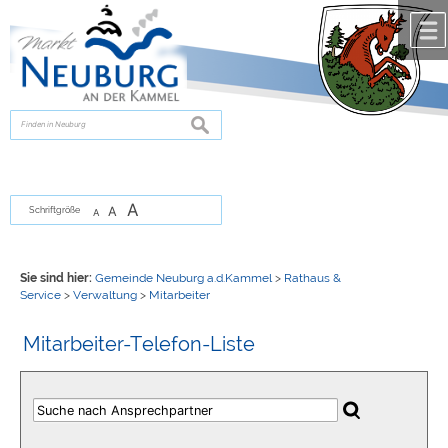
Zum Inhalt
,
zur Navigation
oder
zur Startseite
springen.
chließen
suchen
A
A
Schriftgröße
A
Sie sind hier:
Gemeinde Neuburg a.d.Kammel
>
Rathaus &
Service
>
Verwaltung
>
Mitarbeiter
Mitarbeiter-Telefon-Liste