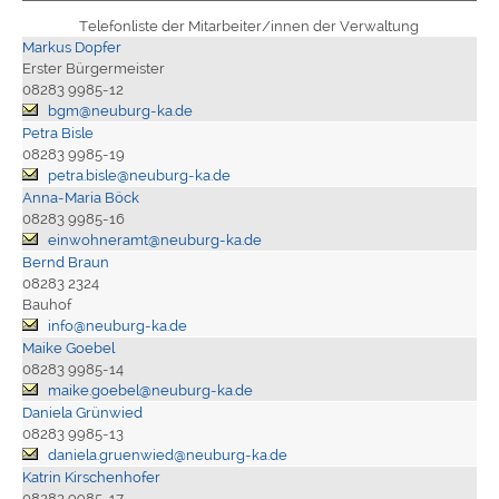
Telefonliste der Mitarbeiter/innen der Verwaltung
Markus Dopfer
Erster Bürgermeister
08283 9985-12
bgm@neuburg-ka.de
Petra Bisle
08283 9985-19
petra.bisle@neuburg-ka.de
Anna-Maria Böck
08283 9985-16
einwohneramt@neuburg-ka.de
Bernd Braun
08283 2324
Bauhof
info@neuburg-ka.de
Maike Goebel
08283 9985-14
maike.goebel@neuburg-ka.de
Daniela Grünwied
08283 9985-13
daniela.gruenwied@neuburg-ka.de
Katrin Kirschenhofer
08283 9985-17