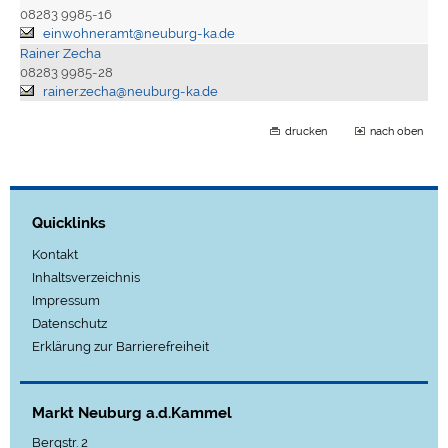
08283 9985-16
einwohneramt@neuburg-ka.de
Rainer Zecha
08283 9985-28
rainer.zecha@neuburg-ka.de
drucken
nach oben
Quicklinks
Kontakt
Inhaltsverzeichnis
Impressum
Datenschutz
Erklärung zur Barrierefreiheit
Markt Neuburg a.d.Kammel
Bergstr. 2