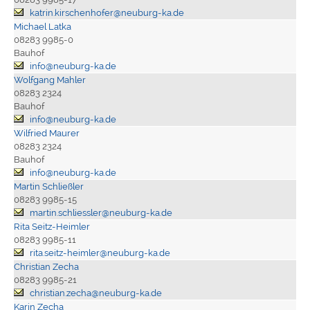
katrin.kirschenhofer@neuburg-ka.de
Michael Latka
08283 9985-0
Bauhof
info@neuburg-ka.de
Wolfgang Mahler
08283 2324
Bauhof
info@neuburg-ka.de
Wilfried Maurer
08283 2324
Bauhof
info@neuburg-ka.de
Martin Schließler
08283 9985-15
martin.schliessler@neuburg-ka.de
Rita Seitz-Heimler
08283 9985-11
rita.seitz-heimler@neuburg-ka.de
Christian Zecha
08283 9985-21
christian.zecha@neuburg-ka.de
Karin Zecha