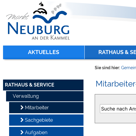
Zum Inhalt
,
zur Navigation
oder
zur Startseite
springen.
chließen
AKTUELLES
RATHAUS & S
Sie sind hier:
Gemein
Mitarbeiter
RATHAUS & SERVICE
Verwaltung
Mitarbeiter
Sachgebiete
Aufgaben