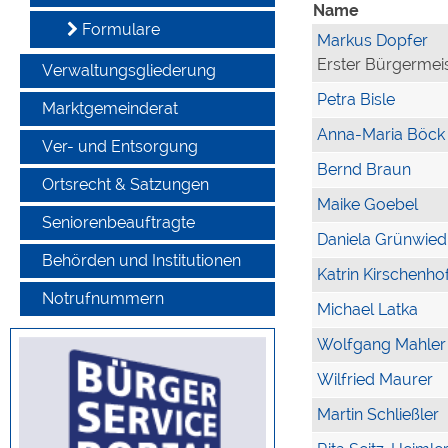
Name
Formulare
Markus Dopfer
Erster Bürgermei
Verwaltungsgliederung
Petra Bisle
Marktgemeinderat
Anna-Maria Böck
Ver- und Entsorgung
Bernd Braun
Ortsrecht & Satzungen
Maike Goebel
Seniorenbeauftragte
Daniela Grünwied
Behörden und Institutionen
Katrin Kirschenho
Notrufnummern
Michael Latka
Wolfgang Mahler
Wilfried Maurer
Martin Schließler