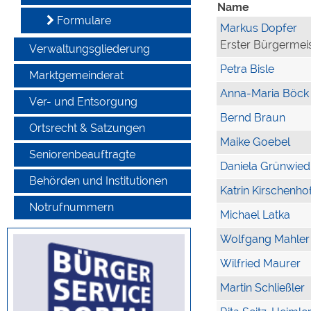
Name
Formulare
Markus Dopfer
Erster Bürgermei
Verwaltungsgliederung
Petra Bisle
Marktgemeinderat
Anna-Maria Böck
Ver- und Entsorgung
Bernd Braun
Ortsrecht & Satzungen
Maike Goebel
Seniorenbeauftragte
Daniela Grünwied
Behörden und Institutionen
Katrin Kirschenho
Notrufnummern
Michael Latka
Wolfgang Mahler
Wilfried Maurer
Martin Schließler