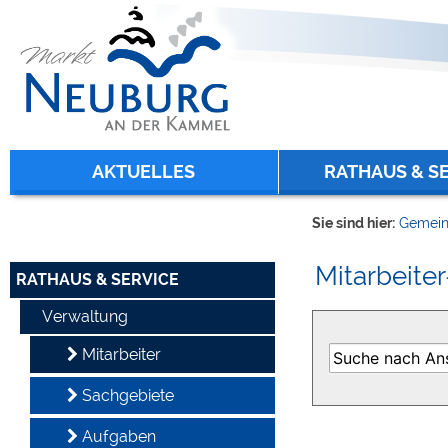
Zum Inhalt
,
zur Navigation
oder
zur Startseite
springen.
chließen
AKTUELLES
RATHAUS & S
Sie sind hier:
Gemein
Mitarbeiter
RATHAUS & SERVICE
Verwaltung
Mitarbeiter
Sachgebiete
Aufgaben