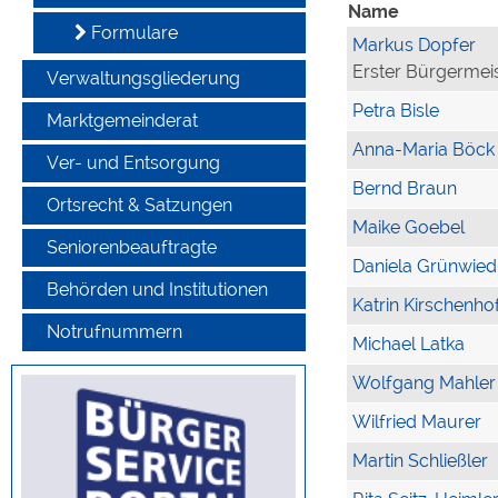
Name
Formulare
Markus Dopfer
Erster Bürgermei
Verwaltungsgliederung
Petra Bisle
Marktgemeinderat
Anna-Maria Böck
Ver- und Entsorgung
Bernd Braun
Ortsrecht & Satzungen
Maike Goebel
Seniorenbeauftragte
Daniela Grünwied
Behörden und Institutionen
Katrin Kirschenho
Notrufnummern
Michael Latka
Wolfgang Mahler
Wilfried Maurer
Martin Schließler