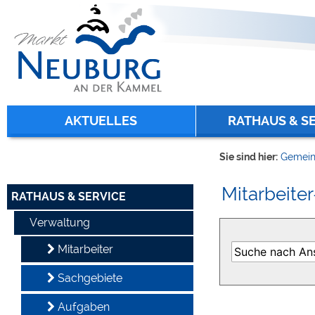
Zum Inhalt
,
zur Navigation
oder
zur Startseite
springen.
chließen
AKTUELLES
RATHAUS & S
Sie sind hier:
Gemein
Mitarbeiter
RATHAUS & SERVICE
Verwaltung
Mitarbeiter
Sachgebiete
Aufgaben