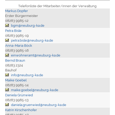
Telefonliste der Mitarbeiter/innen der Verwaltung
Markus Dopfer
Erster Bürgermeister
08283 9985-12
bgm@neuburg-ka.de
Petra Bisle
08283 9985-19
petra.bisle@neuburg-ka.de
Anna-Maria Böck
08283 9985-16
einwohneramt@neuburg-ka.de
Bernd Braun
08283 2324
Bauhof
info@neuburg-ka.de
Maike Goebel
08283 9985-14
maike.goebel@neuburg-ka.de
Daniela Grünwied
08283 9985-13
daniela.gruenwied@neuburg-ka.de
Katrin Kirschenhofer
08283 9985-17