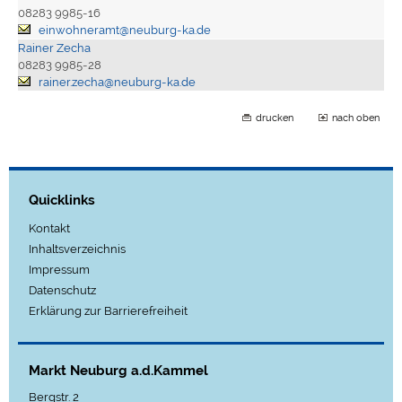
08283 9985-16
einwohneramt@neuburg-ka.de
Rainer Zecha
08283 9985-28
rainer.zecha@neuburg-ka.de
drucken
nach oben
Quicklinks
Kontakt
Inhaltsverzeichnis
Impressum
Datenschutz
Erklärung zur Barrierefreiheit
Markt Neuburg a.d.Kammel
Bergstr. 2