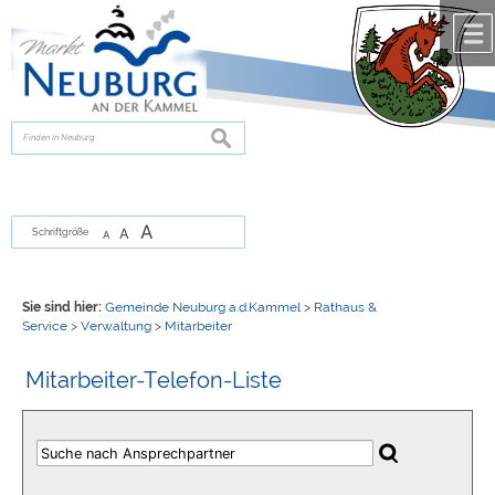
Zum Inhalt
,
zur Navigation
oder
zur Startseite
springen.
chließen
suchen
A
A
Schriftgröße
A
Sie sind hier:
Gemeinde Neuburg a.d.Kammel
>
Rathaus &
Service
>
Verwaltung
>
Mitarbeiter
Mitarbeiter-Telefon-Liste