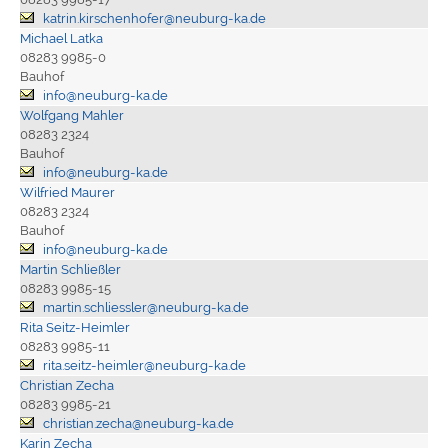
katrin.kirschenhofer@neuburg-ka.de
Michael Latka
08283 9985-0
Bauhof
info@neuburg-ka.de
Wolfgang Mahler
08283 2324
Bauhof
info@neuburg-ka.de
Wilfried Maurer
08283 2324
Bauhof
info@neuburg-ka.de
Martin Schließler
08283 9985-15
martin.schliessler@neuburg-ka.de
Rita Seitz-Heimler
08283 9985-11
rita.seitz-heimler@neuburg-ka.de
Christian Zecha
08283 9985-21
christian.zecha@neuburg-ka.de
Karin Zecha