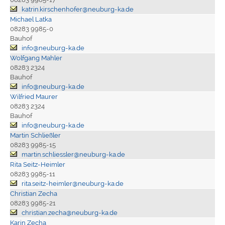
katrin.kirschenhofer@neuburg-ka.de
Michael Latka
08283 9985-0
Bauhof
info@neuburg-ka.de
Wolfgang Mahler
08283 2324
Bauhof
info@neuburg-ka.de
Wilfried Maurer
08283 2324
Bauhof
info@neuburg-ka.de
Martin Schließler
08283 9985-15
martin.schliessler@neuburg-ka.de
Rita Seitz-Heimler
08283 9985-11
rita.seitz-heimler@neuburg-ka.de
Christian Zecha
08283 9985-21
christian.zecha@neuburg-ka.de
Karin Zecha