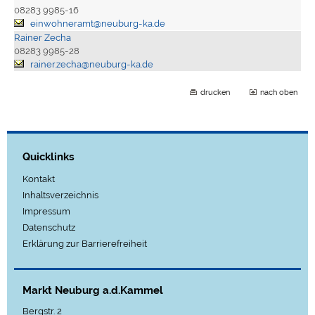
08283 9985-16
einwohneramt@neuburg-ka.de
Rainer Zecha
08283 9985-28
rainer.zecha@neuburg-ka.de
drucken
nach oben
Quicklinks
Kontakt
Inhaltsverzeichnis
Impressum
Datenschutz
Erklärung zur Barrierefreiheit
Markt Neuburg a.d.Kammel
Bergstr. 2