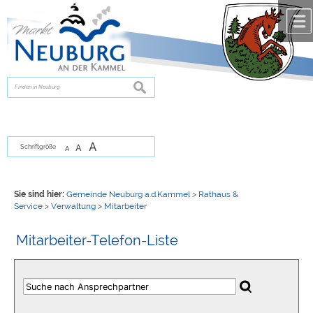
Zum Inhalt
,
zur Navigation
oder
zur Startseite
springen.
chließen
suchen
A
A
Schriftgröße
A
Sie sind hier:
Gemeinde Neuburg a.d.Kammel
>
Rathaus &
Service
>
Verwaltung
>
Mitarbeiter
Mitarbeiter-Telefon-Liste