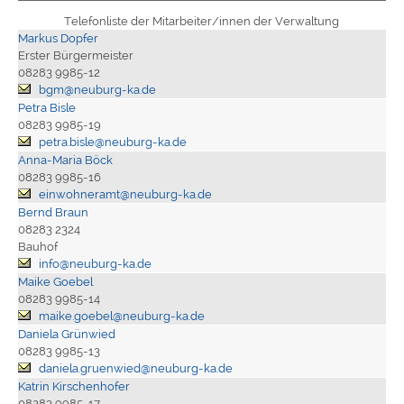
Telefonliste der Mitarbeiter/innen der Verwaltung
Markus Dopfer
Erster Bürgermeister
08283 9985-12
bgm@neuburg-ka.de
Petra Bisle
08283 9985-19
petra.bisle@neuburg-ka.de
Anna-Maria Böck
08283 9985-16
einwohneramt@neuburg-ka.de
Bernd Braun
08283 2324
Bauhof
info@neuburg-ka.de
Maike Goebel
08283 9985-14
maike.goebel@neuburg-ka.de
Daniela Grünwied
08283 9985-13
daniela.gruenwied@neuburg-ka.de
Katrin Kirschenhofer
08283 9985-17