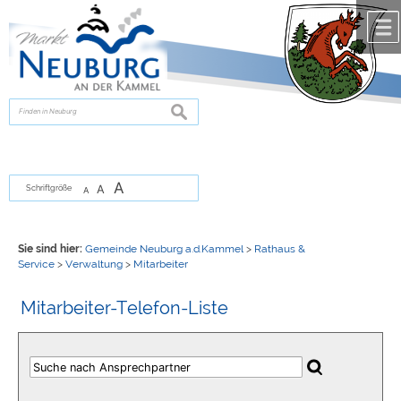
Zum Inhalt
,
zur Navigation
oder
zur Startseite
springen.
chließen
suchen
A
A
Schriftgröße
A
Sie sind hier:
Gemeinde Neuburg a.d.Kammel
>
Rathaus &
Service
>
Verwaltung
>
Mitarbeiter
Mitarbeiter-Telefon-Liste