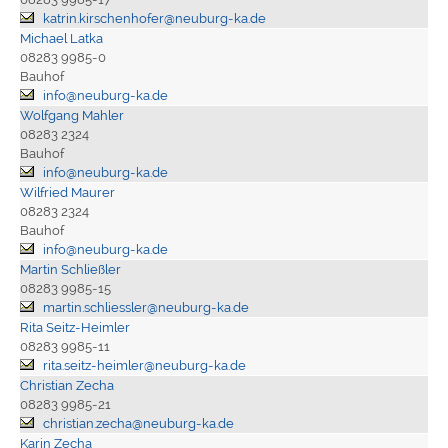
katrin.kirschenhofer@neuburg-ka.de
Michael Latka
08283 9985-0
Bauhof
info@neuburg-ka.de
Wolfgang Mahler
08283 2324
Bauhof
info@neuburg-ka.de
Wilfried Maurer
08283 2324
Bauhof
info@neuburg-ka.de
Martin Schließler
08283 9985-15
martin.schliessler@neuburg-ka.de
Rita Seitz-Heimler
08283 9985-11
rita.seitz-heimler@neuburg-ka.de
Christian Zecha
08283 9985-21
christian.zecha@neuburg-ka.de
Karin Zecha