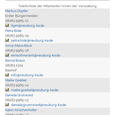
Telefonliste der Mitarbeiter/innen der Verwaltung
Markus Dopfer
Erster Bürgermeister
08283 9985-12
bgm@neuburg-ka.de
Petra Bisle
08283 9985-19
petra.bisle@neuburg-ka.de
Anna-Maria Böck
08283 9985-16
einwohneramt@neuburg-ka.de
Bernd Braun
08283 2324
Bauhof
info@neuburg-ka.de
Maike Goebel
08283 9985-14
maike.goebel@neuburg-ka.de
Daniela Grünwied
08283 9985-13
daniela.gruenwied@neuburg-ka.de
Katrin Kirschenhofer
08283 9985-17