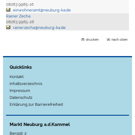
08283 9985-16
einwohneramt@neuburg-ka.de
Rainer Zecha
08283 9985-28
rainer.zecha@neuburg-ka.de
drucken
nach oben
Quicklinks
Kontakt
Inhaltsverzeichnis
Impressum
Datenschutz
Erklärung zur Barrierefreiheit
Markt Neuburg a.d.Kammel
Bergstr. 2