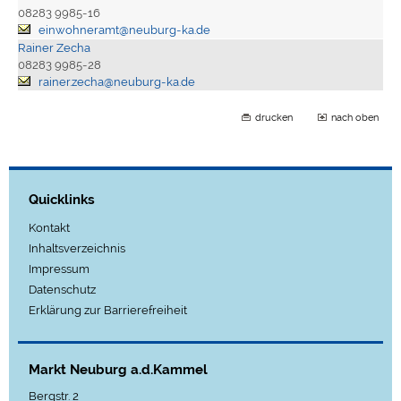
08283 9985-16
einwohneramt@neuburg-ka.de
Rainer Zecha
08283 9985-28
rainer.zecha@neuburg-ka.de
drucken
nach oben
Quicklinks
Kontakt
Inhaltsverzeichnis
Impressum
Datenschutz
Erklärung zur Barrierefreiheit
Markt Neuburg a.d.Kammel
Bergstr. 2