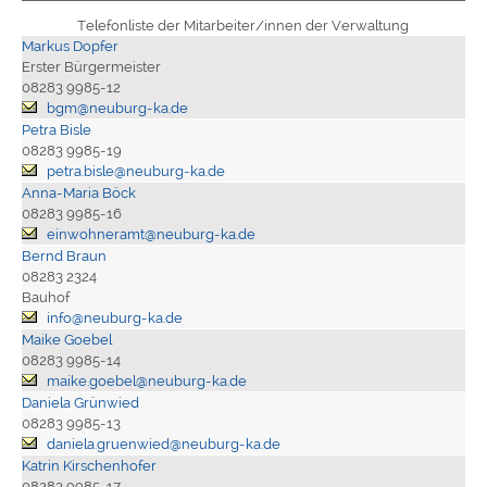
Telefonliste der Mitarbeiter/innen der Verwaltung
Markus Dopfer
Erster Bürgermeister
08283 9985-12
bgm@neuburg-ka.de
Petra Bisle
08283 9985-19
petra.bisle@neuburg-ka.de
Anna-Maria Böck
08283 9985-16
einwohneramt@neuburg-ka.de
Bernd Braun
08283 2324
Bauhof
info@neuburg-ka.de
Maike Goebel
08283 9985-14
maike.goebel@neuburg-ka.de
Daniela Grünwied
08283 9985-13
daniela.gruenwied@neuburg-ka.de
Katrin Kirschenhofer
08283 9985-17