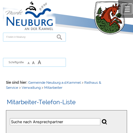
Zum Inhalt
,
zur Navigation
oder
zur Startseite
springen.
chließen
suchen
A
A
Schriftgröße
A
Sie sind hier:
Gemeinde Neuburg a.d.Kammel
>
Rathaus &
Service
>
Verwaltung
>
Mitarbeiter
Mitarbeiter-Telefon-Liste