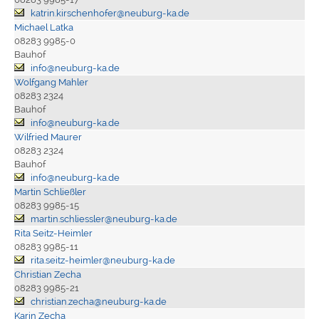
katrin.kirschenhofer@neuburg-ka.de
Michael Latka
08283 9985-0
Bauhof
info@neuburg-ka.de
Wolfgang Mahler
08283 2324
Bauhof
info@neuburg-ka.de
Wilfried Maurer
08283 2324
Bauhof
info@neuburg-ka.de
Martin Schließler
08283 9985-15
martin.schliessler@neuburg-ka.de
Rita Seitz-Heimler
08283 9985-11
rita.seitz-heimler@neuburg-ka.de
Christian Zecha
08283 9985-21
christian.zecha@neuburg-ka.de
Karin Zecha