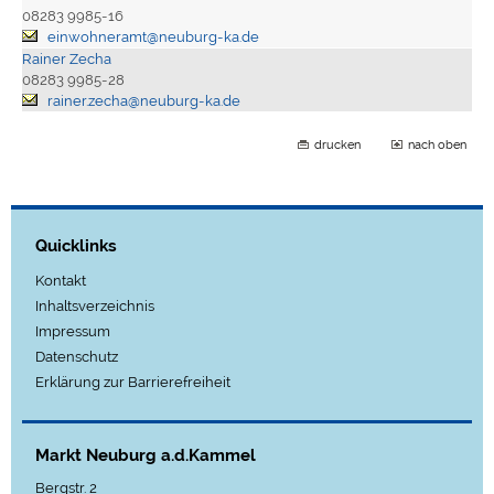
08283 9985-16
einwohneramt@neuburg-ka.de
Rainer Zecha
08283 9985-28
rainer.zecha@neuburg-ka.de
drucken
nach oben
Quicklinks
Kontakt
Inhaltsverzeichnis
Impressum
Datenschutz
Erklärung zur Barrierefreiheit
Markt Neuburg a.d.Kammel
Bergstr. 2