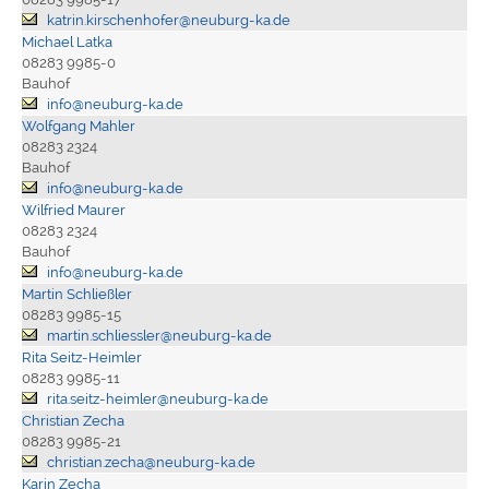
katrin.kirschenhofer@neuburg-ka.de
Michael Latka
08283 9985-0
Bauhof
info@neuburg-ka.de
Wolfgang Mahler
08283 2324
Bauhof
info@neuburg-ka.de
Wilfried Maurer
08283 2324
Bauhof
info@neuburg-ka.de
Martin Schließler
08283 9985-15
martin.schliessler@neuburg-ka.de
Rita Seitz-Heimler
08283 9985-11
rita.seitz-heimler@neuburg-ka.de
Christian Zecha
08283 9985-21
christian.zecha@neuburg-ka.de
Karin Zecha