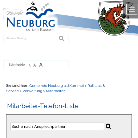
Zum Inhalt
,
zur Navigation
oder
zur Startseite
springen.
chließen
suchen
A
A
Schriftgröße
A
Sie sind hier:
Gemeinde Neuburg a.d.Kammel
>
Rathaus &
Service
>
Verwaltung
>
Mitarbeiter
Mitarbeiter-Telefon-Liste