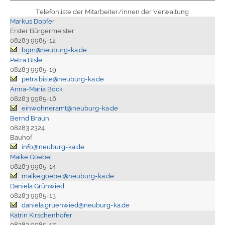
Telefonliste der Mitarbeiter/innen der Verwaltung
Markus Dopfer
Erster Bürgermeister
08283 9985-12
bgm@neuburg-ka.de
Petra Bisle
08283 9985-19
petra.bisle@neuburg-ka.de
Anna-Maria Böck
08283 9985-16
einwohneramt@neuburg-ka.de
Bernd Braun
08283 2324
Bauhof
info@neuburg-ka.de
Maike Goebel
08283 9985-14
maike.goebel@neuburg-ka.de
Daniela Grünwied
08283 9985-13
daniela.gruenwied@neuburg-ka.de
Katrin Kirschenhofer
08283 9985-17