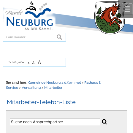
Zum Inhalt
,
zur Navigation
oder
zur Startseite
springen.
chließen
suchen
A
A
Schriftgröße
A
Sie sind hier:
Gemeinde Neuburg a.d.Kammel
>
Rathaus &
Service
>
Verwaltung
>
Mitarbeiter
Mitarbeiter-Telefon-Liste