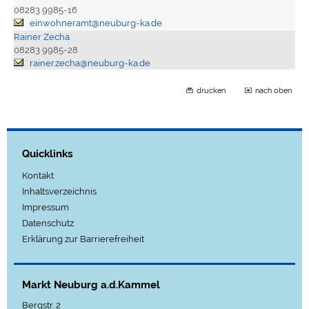
08283 9985-16
einwohneramt@neuburg-ka.de
Rainer Zecha
08283 9985-28
rainer.zecha@neuburg-ka.de
drucken
nach oben
Quicklinks
Kontakt
Inhaltsverzeichnis
Impressum
Datenschutz
Erklärung zur Barrierefreiheit
Markt Neuburg a.d.Kammel
Bergstr. 2