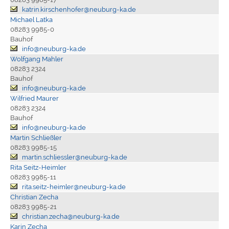
katrin.kirschenhofer@neuburg-ka.de
Michael Latka
08283 9985-0
Bauhof
info@neuburg-ka.de
Wolfgang Mahler
08283 2324
Bauhof
info@neuburg-ka.de
Wilfried Maurer
08283 2324
Bauhof
info@neuburg-ka.de
Martin Schließler
08283 9985-15
martin.schliessler@neuburg-ka.de
Rita Seitz-Heimler
08283 9985-11
rita.seitz-heimler@neuburg-ka.de
Christian Zecha
08283 9985-21
christian.zecha@neuburg-ka.de
Karin Zecha