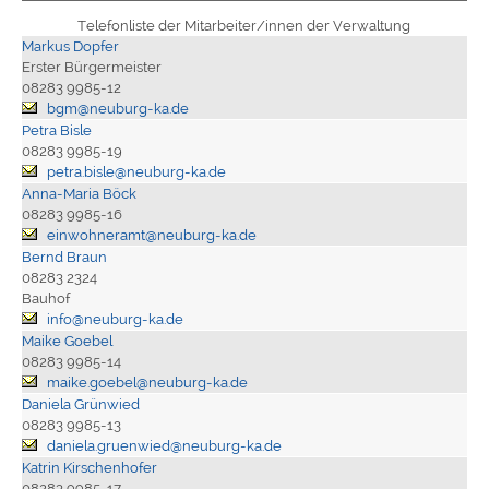
Telefonliste der Mitarbeiter/innen der Verwaltung
Markus Dopfer
Erster Bürgermeister
08283 9985-12
bgm@neuburg-ka.de
Petra Bisle
08283 9985-19
petra.bisle@neuburg-ka.de
Anna-Maria Böck
08283 9985-16
einwohneramt@neuburg-ka.de
Bernd Braun
08283 2324
Bauhof
info@neuburg-ka.de
Maike Goebel
08283 9985-14
maike.goebel@neuburg-ka.de
Daniela Grünwied
08283 9985-13
daniela.gruenwied@neuburg-ka.de
Katrin Kirschenhofer
08283 9985-17