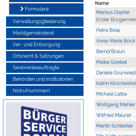
Name
Formulare
Markus Dopfer
Erster Bürgermei
Verwaltungsgliederung
Petra Bisle
Marktgemeinderat
Anna-Maria Böck
Ver- und Entsorgung
Bernd Braun
Ortsrecht & Satzungen
Maike Goebel
Seniorenbeauftragte
Daniela Grünwied
Behörden und Institutionen
Katrin Kirschenho
Notrufnummern
Michael Latka
Wolfgang Mahler
Wilfried Maurer
Martin Schließler