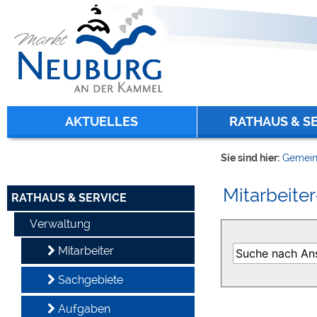
Zum Inhalt
,
zur Navigation
oder
zur Startseite
springen.
chließen
AKTUELLES
RATHAUS & S
Sie sind hier:
Gemein
Mitarbeiter
RATHAUS & SERVICE
Verwaltung
Mitarbeiter
Sachgebiete
Aufgaben