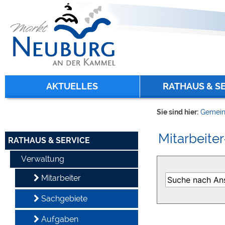
Zum Inhalt
,
zur Navigation
oder
zur Startseite
springen.
chließen
AKTUELLES
RATHAUS & S
Sie sind hier:
Gemein
Mitarbeiter
RATHAUS & SERVICE
Verwaltung
Mitarbeiter
Sachgebiete
Aufgaben