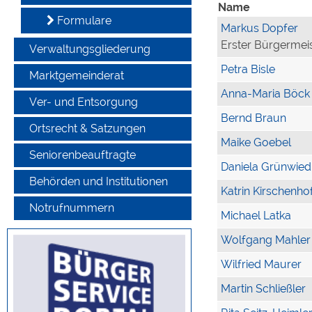
Name
Formulare
Markus Dopfer
Erster Bürgermei
Verwaltungsgliederung
Petra Bisle
Marktgemeinderat
Anna-Maria Böck
Ver- und Entsorgung
Bernd Braun
Ortsrecht & Satzungen
Maike Goebel
Seniorenbeauftragte
Daniela Grünwied
Behörden und Institutionen
Katrin Kirschenho
Notrufnummern
Michael Latka
Wolfgang Mahler
Wilfried Maurer
Martin Schließler