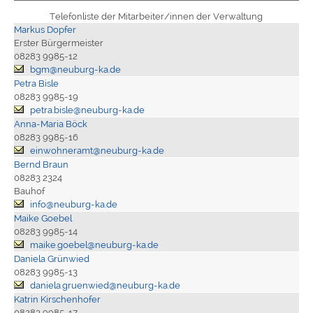
Telefonliste der Mitarbeiter/innen der Verwaltung
Markus Dopfer
Erster Bürgermeister
08283 9985-12
bgm@neuburg-ka.de
Petra Bisle
08283 9985-19
petra.bisle@neuburg-ka.de
Anna-Maria Böck
08283 9985-16
einwohneramt@neuburg-ka.de
Bernd Braun
08283 2324
Bauhof
info@neuburg-ka.de
Maike Goebel
08283 9985-14
maike.goebel@neuburg-ka.de
Daniela Grünwied
08283 9985-13
daniela.gruenwied@neuburg-ka.de
Katrin Kirschenhofer
08283 9985-17