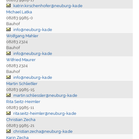
katrin.kirschenhofer@neuburg-ka.de
Michael Latka
08283 9985-0
Bauhof
info@neuburg-ka.de
Wolfgang Mahler
08283 2324
Bauhof
info@neuburg-ka.de
Wilfried Maurer
08283 2324
Bauhof
info@neuburg-ka.de
Martin Schließler
08283 9985-15
martin.schliessler@neuburg-ka.de
Rita Seitz-Heimler
08283 9985-11
rita.seitz-heimler@neuburg-ka.de
Christian Zecha
08283 9985-21
christian.zecha@neuburg-ka.de
Karin Zecha