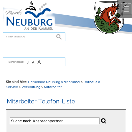
Zum Inhalt
,
zur Navigation
oder
zur Startseite
springen.
chließen
suchen
A
A
Schriftgröße
A
Sie sind hier:
Gemeinde Neuburg a.d.Kammel
>
Rathaus &
Service
>
Verwaltung
>
Mitarbeiter
Mitarbeiter-Telefon-Liste