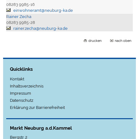
08283 9985-16
einwohneramt@neuburg-ka.de
Rainer Zecha
08283 9985-28
rainer.zecha@neuburg-ka.de
drucken
nach oben
Quicklinks
Kontakt
Inhaltsverzeichnis
Impressum
Datenschutz
Erklärung zur Barrierefreiheit
Markt Neuburg a.d.Kammel
Bergstr. 2