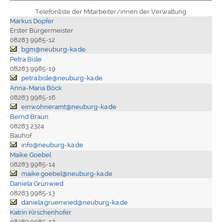
Telefonliste der Mitarbeiter/innen der Verwaltung
Markus Dopfer
Erster Bürgermeister
08283 9985-12
bgm@neuburg-ka.de
Petra Bisle
08283 9985-19
petra.bisle@neuburg-ka.de
Anna-Maria Böck
08283 9985-16
einwohneramt@neuburg-ka.de
Bernd Braun
08283 2324
Bauhof
info@neuburg-ka.de
Maike Goebel
08283 9985-14
maike.goebel@neuburg-ka.de
Daniela Grünwied
08283 9985-13
daniela.gruenwied@neuburg-ka.de
Katrin Kirschenhofer
08283 9985-17