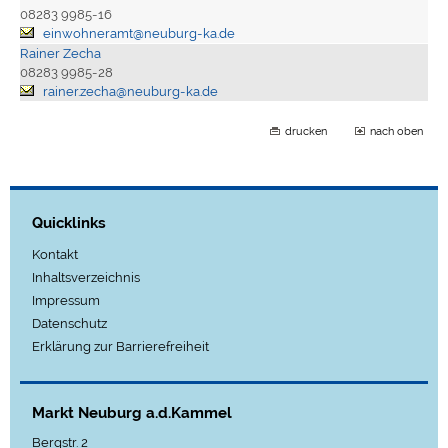
08283 9985-16
einwohneramt@neuburg-ka.de
Rainer Zecha
08283 9985-28
rainer.zecha@neuburg-ka.de
drucken
nach oben
Quicklinks
Kontakt
Inhaltsverzeichnis
Impressum
Datenschutz
Erklärung zur Barrierefreiheit
Markt Neuburg a.d.Kammel
Bergstr. 2