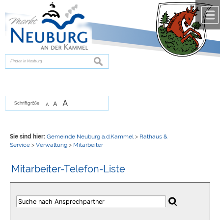
Zum Inhalt
,
zur Navigation
oder
zur Startseite
springen.
chließen
suchen
A
A
Schriftgröße
A
Sie sind hier:
Gemeinde Neuburg a.d.Kammel
>
Rathaus &
Service
>
Verwaltung
>
Mitarbeiter
Mitarbeiter-Telefon-Liste