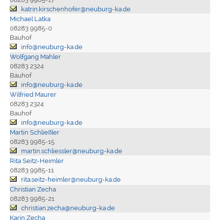
katrin.kirschenhofer@neuburg-ka.de
Michael Latka
08283 9985-0
Bauhof
info@neuburg-ka.de
Wolfgang Mahler
08283 2324
Bauhof
info@neuburg-ka.de
Wilfried Maurer
08283 2324
Bauhof
info@neuburg-ka.de
Martin Schließler
08283 9985-15
martin.schliessler@neuburg-ka.de
Rita Seitz-Heimler
08283 9985-11
rita.seitz-heimler@neuburg-ka.de
Christian Zecha
08283 9985-21
christian.zecha@neuburg-ka.de
Karin Zecha