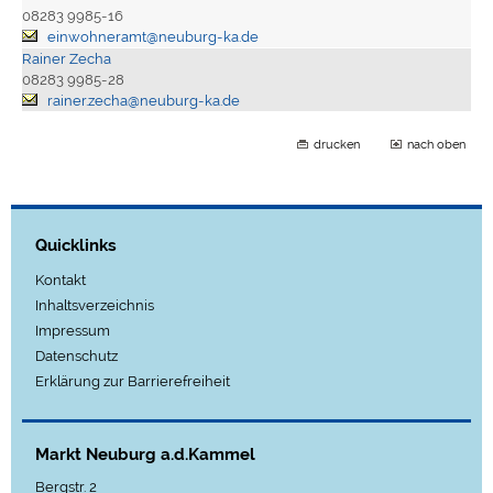
08283 9985-16
einwohneramt@neuburg-ka.de
Rainer Zecha
08283 9985-28
rainer.zecha@neuburg-ka.de
drucken
nach oben
Quicklinks
Kontakt
Inhaltsverzeichnis
Impressum
Datenschutz
Erklärung zur Barrierefreiheit
Markt Neuburg a.d.Kammel
Bergstr. 2