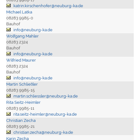
katrin.kirschenhofer@neuburg-ka.de
Michael Latka
08283 9985-0
Bauhof
info@neuburg-ka.de
Wolfgang Mahler
08283 2324
Bauhof
info@neuburg-ka.de
Wilfried Maurer
08283 2324
Bauhof
info@neuburg-ka.de
Martin Schließler
08283 9985-15
martin.schliessler@neuburg-ka.de
Rita Seitz-Heimler
08283 9985-11
rita.seitz-heimler@neuburg-ka.de
Christian Zecha
08283 9985-21
christian.zecha@neuburg-ka.de
Karin Zecha