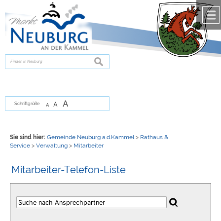
Zum Inhalt
,
zur Navigation
oder
zur Startseite
springen.
chließen
suchen
A
A
Schriftgröße
A
Sie sind hier:
Gemeinde Neuburg a.d.Kammel
>
Rathaus &
Service
>
Verwaltung
>
Mitarbeiter
Mitarbeiter-Telefon-Liste