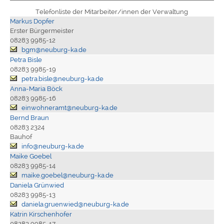
Telefonliste der Mitarbeiter/innen der Verwaltung
Markus Dopfer
Erster Bürgermeister
08283 9985-12
bgm@neuburg-ka.de
Petra Bisle
08283 9985-19
petra.bisle@neuburg-ka.de
Anna-Maria Böck
08283 9985-16
einwohneramt@neuburg-ka.de
Bernd Braun
08283 2324
Bauhof
info@neuburg-ka.de
Maike Goebel
08283 9985-14
maike.goebel@neuburg-ka.de
Daniela Grünwied
08283 9985-13
daniela.gruenwied@neuburg-ka.de
Katrin Kirschenhofer
08283 9985-17