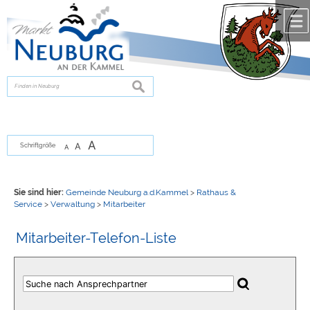
Zum Inhalt
,
zur Navigation
oder
zur Startseite
springen.
chließen
suchen
A
A
Schriftgröße
A
Sie sind hier:
Gemeinde Neuburg a.d.Kammel
>
Rathaus &
Service
>
Verwaltung
>
Mitarbeiter
Mitarbeiter-Telefon-Liste