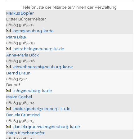
Telefonliste der Mitarbeiter/innen der Verwaltung
Markus Dopfer
Erster Bürgermeister
08283 9985-12
bgm@neuburg-ka.de
Petra Bisle
08283 9985-19
petra.bisle@neuburg-ka.de
Anna-Maria Böck
08283 9985-16
einwohneramt@neuburg-ka.de
Bernd Braun
08283 2324
Bauhof
info@neuburg-ka.de
Maike Goebel
08283 9985-14
maike.goebel@neuburg-ka.de
Daniela Grünwied
08283 9985-13
daniela.gruenwied@neuburg-ka.de
Katrin Kirschenhofer
08283 9985-17