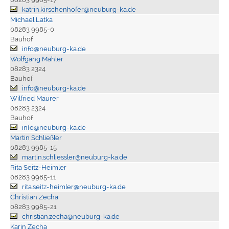
katrin.kirschenhofer@neuburg-ka.de
Michael Latka
08283 9985-0
Bauhof
info@neuburg-ka.de
Wolfgang Mahler
08283 2324
Bauhof
info@neuburg-ka.de
Wilfried Maurer
08283 2324
Bauhof
info@neuburg-ka.de
Martin Schließler
08283 9985-15
martin.schliessler@neuburg-ka.de
Rita Seitz-Heimler
08283 9985-11
rita.seitz-heimler@neuburg-ka.de
Christian Zecha
08283 9985-21
christian.zecha@neuburg-ka.de
Karin Zecha