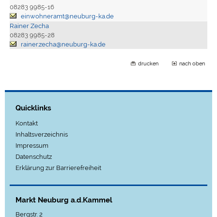
08283 9985-16
einwohneramt@neuburg-ka.de
Rainer Zecha
08283 9985-28
rainer.zecha@neuburg-ka.de
drucken
nach oben
Quicklinks
Kontakt
Inhaltsverzeichnis
Impressum
Datenschutz
Erklärung zur Barrierefreiheit
Markt Neuburg a.d.Kammel
Bergstr. 2