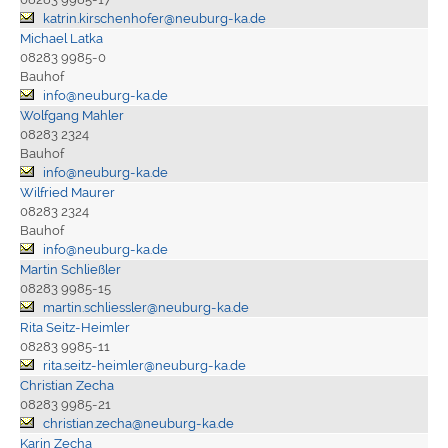
katrin.kirschenhofer@neuburg-ka.de
Michael Latka
08283 9985-0
Bauhof
info@neuburg-ka.de
Wolfgang Mahler
08283 2324
Bauhof
info@neuburg-ka.de
Wilfried Maurer
08283 2324
Bauhof
info@neuburg-ka.de
Martin Schließler
08283 9985-15
martin.schliessler@neuburg-ka.de
Rita Seitz-Heimler
08283 9985-11
rita.seitz-heimler@neuburg-ka.de
Christian Zecha
08283 9985-21
christian.zecha@neuburg-ka.de
Karin Zecha