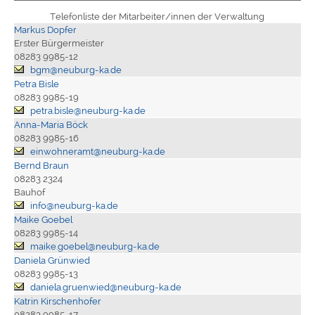
Telefonliste der Mitarbeiter/innen der Verwaltung
Markus Dopfer
Erster Bürgermeister
08283 9985-12
bgm@neuburg-ka.de
Petra Bisle
08283 9985-19
petra.bisle@neuburg-ka.de
Anna-Maria Böck
08283 9985-16
einwohneramt@neuburg-ka.de
Bernd Braun
08283 2324
Bauhof
info@neuburg-ka.de
Maike Goebel
08283 9985-14
maike.goebel@neuburg-ka.de
Daniela Grünwied
08283 9985-13
daniela.gruenwied@neuburg-ka.de
Katrin Kirschenhofer
08283 9985-17