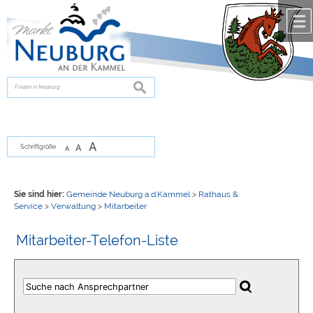
Zum Inhalt
,
zur Navigation
oder
zur Startseite
springen.
chließen
suchen
A
A
Schriftgröße
A
Sie sind hier:
Gemeinde Neuburg a.d.Kammel
>
Rathaus &
Service
>
Verwaltung
>
Mitarbeiter
Mitarbeiter-Telefon-Liste