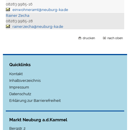
08283 9985-16
einwohneramt@neuburg-ka.de
Rainer Zecha
08283 9985-28
rainer.zecha@neuburg-ka.de
drucken
nach oben
Quicklinks
Kontakt
Inhaltsverzeichnis
Impressum
Datenschutz
Erklärung zur Barrierefreiheit
Markt Neuburg a.d.Kammel
Bergstr. 2