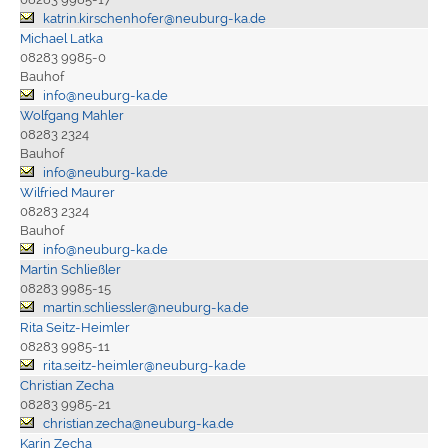
katrin.kirschenhofer@neuburg-ka.de
Michael Latka
08283 9985-0
Bauhof
info@neuburg-ka.de
Wolfgang Mahler
08283 2324
Bauhof
info@neuburg-ka.de
Wilfried Maurer
08283 2324
Bauhof
info@neuburg-ka.de
Martin Schließler
08283 9985-15
martin.schliessler@neuburg-ka.de
Rita Seitz-Heimler
08283 9985-11
rita.seitz-heimler@neuburg-ka.de
Christian Zecha
08283 9985-21
christian.zecha@neuburg-ka.de
Karin Zecha