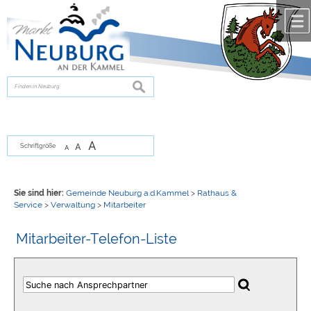
Zum Inhalt
,
zur Navigation
oder
zur Startseite
springen.
chließen
suchen
A
A
Schriftgröße
A
Sie sind hier:
Gemeinde Neuburg a.d.Kammel
>
Rathaus &
Service
>
Verwaltung
>
Mitarbeiter
Mitarbeiter-Telefon-Liste