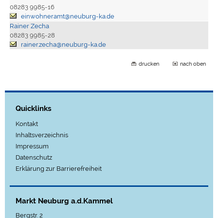
08283 9985-16
einwohneramt@neuburg-ka.de
Rainer Zecha
08283 9985-28
rainer.zecha@neuburg-ka.de
drucken
nach oben
Quicklinks
Kontakt
Inhaltsverzeichnis
Impressum
Datenschutz
Erklärung zur Barrierefreiheit
Markt Neuburg a.d.Kammel
Bergstr. 2