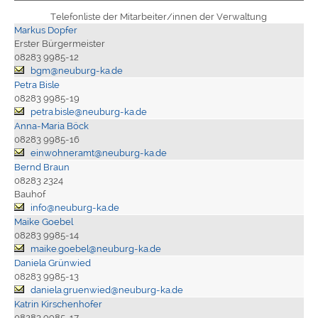
Telefonliste der Mitarbeiter/innen der Verwaltung
Markus Dopfer
Erster Bürgermeister
08283 9985-12
bgm@neuburg-ka.de
Petra Bisle
08283 9985-19
petra.bisle@neuburg-ka.de
Anna-Maria Böck
08283 9985-16
einwohneramt@neuburg-ka.de
Bernd Braun
08283 2324
Bauhof
info@neuburg-ka.de
Maike Goebel
08283 9985-14
maike.goebel@neuburg-ka.de
Daniela Grünwied
08283 9985-13
daniela.gruenwied@neuburg-ka.de
Katrin Kirschenhofer
08283 9985-17