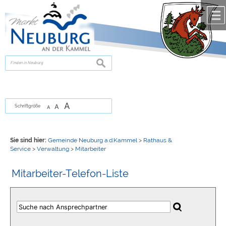
Zum Inhalt
,
zur Navigation
oder
zur Startseite
springen.
chließen
suchen
A
A
Schriftgröße
A
Sie sind hier:
Gemeinde Neuburg a.d.Kammel
>
Rathaus &
Service
>
Verwaltung
>
Mitarbeiter
Mitarbeiter-Telefon-Liste