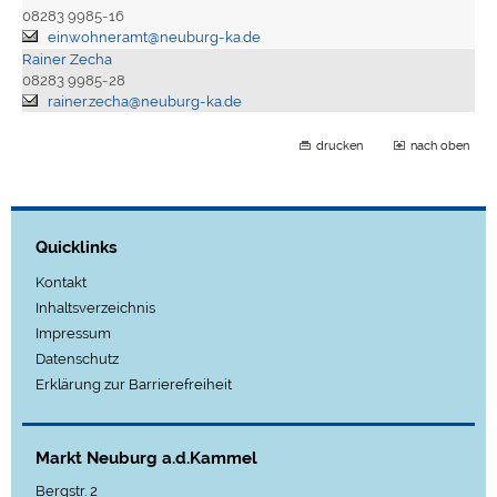
08283 9985-16
einwohneramt@neuburg-ka.de
Rainer Zecha
08283 9985-28
rainer.zecha@neuburg-ka.de
drucken
nach oben
Quicklinks
Kontakt
Inhaltsverzeichnis
Impressum
Datenschutz
Erklärung zur Barrierefreiheit
Markt Neuburg a.d.Kammel
Bergstr. 2