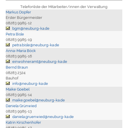
Telefonliste der Mitarbeiter/innen der Verwaltung
Markus Dopfer
Erster Bürgermeister
08283 9985-12
bgm@neuburg-ka.de
Petra Bisle
08283 9985-19
petra.bisle@neuburg-ka.de
Anna-Maria Böck
08283 9985-16
einwohneramt@neuburg-ka.de
Bernd Braun
08283 2324
Bauhof
info@neuburg-ka.de
Maike Goebel
08283 9985-14
maike.goebel@neuburg-ka.de
Daniela Grünwied
08283 9985-13
daniela.gruenwied@neuburg-ka.de
Katrin Kirschenhofer
08283 9985-17