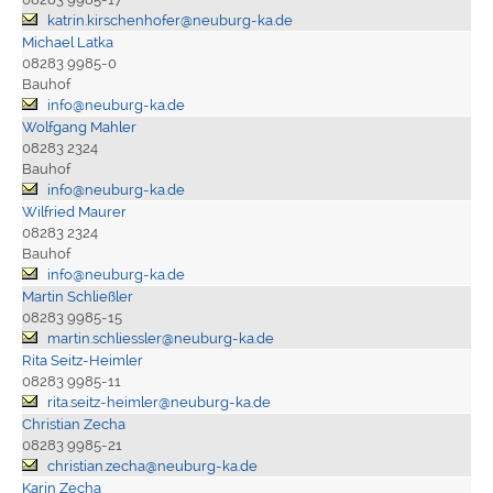
katrin.kirschenhofer@neuburg-ka.de
Michael Latka
08283 9985-0
Bauhof
info@neuburg-ka.de
Wolfgang Mahler
08283 2324
Bauhof
info@neuburg-ka.de
Wilfried Maurer
08283 2324
Bauhof
info@neuburg-ka.de
Martin Schließler
08283 9985-15
martin.schliessler@neuburg-ka.de
Rita Seitz-Heimler
08283 9985-11
rita.seitz-heimler@neuburg-ka.de
Christian Zecha
08283 9985-21
christian.zecha@neuburg-ka.de
Karin Zecha