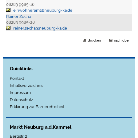
08283 9985-16
einwohneramt@neuburg-ka.de
Rainer Zecha
08283 9985-28
rainer.zecha@neuburg-ka.de
drucken
nach oben
Quicklinks
Kontakt
Inhaltsverzeichnis
Impressum
Datenschutz
Erklärung zur Barrierefreiheit
Markt Neuburg a.d.Kammel
Bergstr. 2