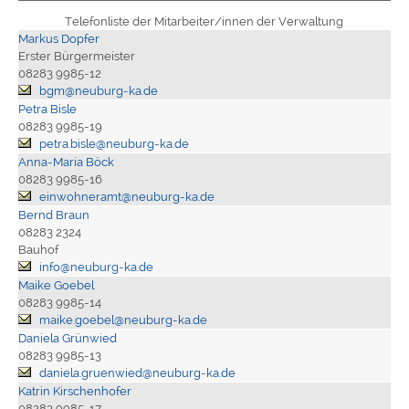
Telefonliste der Mitarbeiter/innen der Verwaltung
Markus Dopfer
Erster Bürgermeister
08283 9985-12
bgm@neuburg-ka.de
Petra Bisle
08283 9985-19
petra.bisle@neuburg-ka.de
Anna-Maria Böck
08283 9985-16
einwohneramt@neuburg-ka.de
Bernd Braun
08283 2324
Bauhof
info@neuburg-ka.de
Maike Goebel
08283 9985-14
maike.goebel@neuburg-ka.de
Daniela Grünwied
08283 9985-13
daniela.gruenwied@neuburg-ka.de
Katrin Kirschenhofer
08283 9985-17