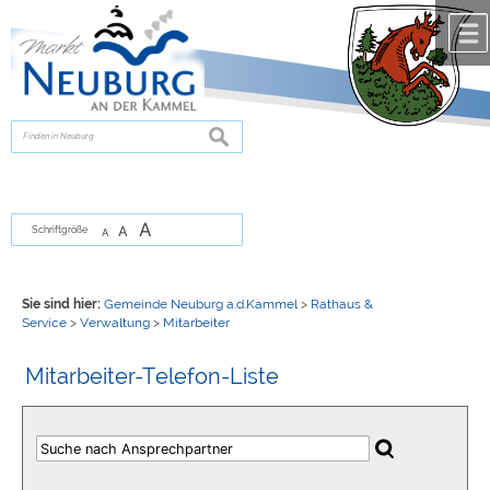
Zum Inhalt
,
zur Navigation
oder
zur Startseite
springen.
chließen
suchen
A
A
Schriftgröße
A
Sie sind hier:
Gemeinde Neuburg a.d.Kammel
>
Rathaus &
Service
>
Verwaltung
>
Mitarbeiter
Mitarbeiter-Telefon-Liste