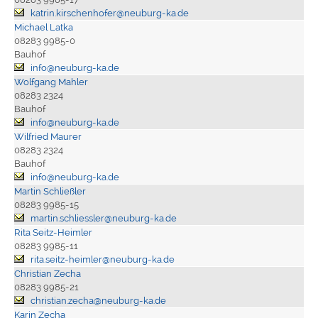
katrin.kirschenhofer@neuburg-ka.de
Michael Latka
08283 9985-0
Bauhof
info@neuburg-ka.de
Wolfgang Mahler
08283 2324
Bauhof
info@neuburg-ka.de
Wilfried Maurer
08283 2324
Bauhof
info@neuburg-ka.de
Martin Schließler
08283 9985-15
martin.schliessler@neuburg-ka.de
Rita Seitz-Heimler
08283 9985-11
rita.seitz-heimler@neuburg-ka.de
Christian Zecha
08283 9985-21
christian.zecha@neuburg-ka.de
Karin Zecha