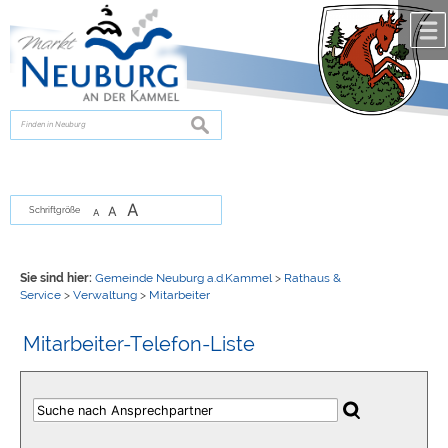
Zum Inhalt
,
zur Navigation
oder
zur Startseite
springen.
chließen
suchen
A
A
Schriftgröße
A
Sie sind hier:
Gemeinde Neuburg a.d.Kammel
>
Rathaus &
Service
>
Verwaltung
>
Mitarbeiter
Mitarbeiter-Telefon-Liste