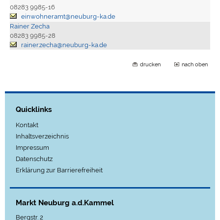
08283 9985-16
einwohneramt@neuburg-ka.de
Rainer Zecha
08283 9985-28
rainer.zecha@neuburg-ka.de
drucken
nach oben
Quicklinks
Kontakt
Inhaltsverzeichnis
Impressum
Datenschutz
Erklärung zur Barrierefreiheit
Markt Neuburg a.d.Kammel
Bergstr. 2