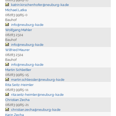
katrin.kirschenhofer@neuburg-ka.de
Michael Latka
08283 9985-0
Bauhof
info@neuburg-ka.de
Wolfgang Mahler
08283 2324
Bauhof
info@neuburg-ka.de
Wilfried Maurer
08283 2324
Bauhof
info@neuburg-ka.de
Martin Schließler
08283 9985-15
martin.schliessler@neuburg-ka.de
Rita Seitz-Heimler
08283 9985-11
rita.seitz-heimler@neuburg-ka.de
Christian Zecha
08283 9985-21
christian.zecha@neuburg-ka.de
Karin Zecha