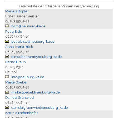
Telefonliste der Mitarbeiter/innen der Verwaltung
Markus Dopfer
Erster Bürgermeister
08283 9985-12
bgm@neuburg-ka.de
Petra Bisle
08283 9985-19
petra.bisle@neuburg-ka.de
Anna-Maria Böck
08283 9985-16
einwohneramt@neuburg-ka.de
Bernd Braun
08283 2324
Bauhof
info@neuburg-ka.de
Maike Goebel
08283 9985-14
maike.goebel@neuburg-ka.de
Daniela Grünwied
08283 9985-13
daniela.gruenwied@neuburg-ka.de
Katrin Kirschenhofer
08283 9985-17