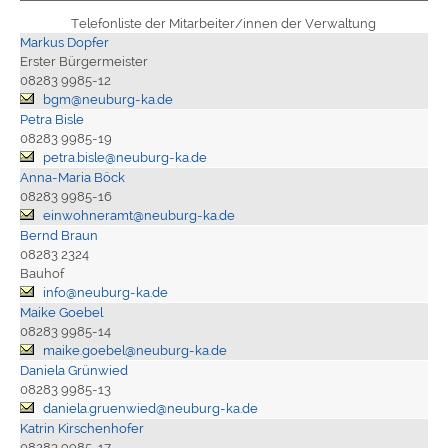
Telefonliste der Mitarbeiter/innen der Verwaltung
Markus Dopfer
Erster Bürgermeister
08283 9985-12
bgm@neuburg-ka.de
Petra Bisle
08283 9985-19
petra.bisle@neuburg-ka.de
Anna-Maria Böck
08283 9985-16
einwohneramt@neuburg-ka.de
Bernd Braun
08283 2324
Bauhof
info@neuburg-ka.de
Maike Goebel
08283 9985-14
maike.goebel@neuburg-ka.de
Daniela Grünwied
08283 9985-13
daniela.gruenwied@neuburg-ka.de
Katrin Kirschenhofer
08283 9985-17