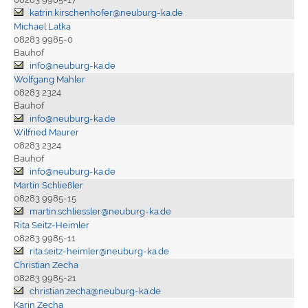
katrin.kirschenhofer@neuburg-ka.de
Michael Latka
08283 9985-0
Bauhof
info@neuburg-ka.de
Wolfgang Mahler
08283 2324
Bauhof
info@neuburg-ka.de
Wilfried Maurer
08283 2324
Bauhof
info@neuburg-ka.de
Martin Schließler
08283 9985-15
martin.schliessler@neuburg-ka.de
Rita Seitz-Heimler
08283 9985-11
rita.seitz-heimler@neuburg-ka.de
Christian Zecha
08283 9985-21
christian.zecha@neuburg-ka.de
Karin Zecha