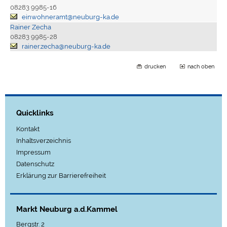
08283 9985-16
einwohneramt@neuburg-ka.de
Rainer Zecha
08283 9985-28
rainer.zecha@neuburg-ka.de
drucken
nach oben
Quicklinks
Kontakt
Inhaltsverzeichnis
Impressum
Datenschutz
Erklärung zur Barrierefreiheit
Markt Neuburg a.d.Kammel
Bergstr. 2