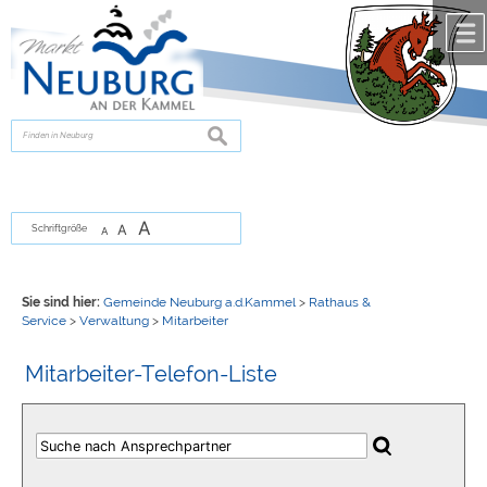
Zum Inhalt
,
zur Navigation
oder
zur Startseite
springen.
chließen
suchen
A
A
Schriftgröße
A
Sie sind hier:
Gemeinde Neuburg a.d.Kammel
>
Rathaus &
Service
>
Verwaltung
>
Mitarbeiter
Mitarbeiter-Telefon-Liste