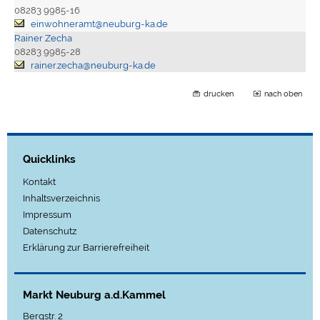
08283 9985-16
einwohneramt@neuburg-ka.de
Rainer Zecha
08283 9985-28
rainer.zecha@neuburg-ka.de
drucken
nach oben
Quicklinks
Kontakt
Inhaltsverzeichnis
Impressum
Datenschutz
Erklärung zur Barrierefreiheit
Markt Neuburg a.d.Kammel
Bergstr. 2