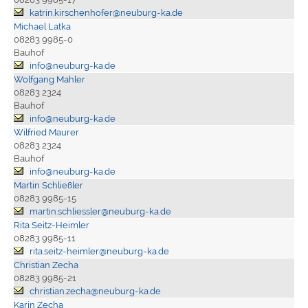
katrin.kirschenhofer@neuburg-ka.de
Michael Latka
08283 9985-0
Bauhof
info@neuburg-ka.de
Wolfgang Mahler
08283 2324
Bauhof
info@neuburg-ka.de
Wilfried Maurer
08283 2324
Bauhof
info@neuburg-ka.de
Martin Schließler
08283 9985-15
martin.schliessler@neuburg-ka.de
Rita Seitz-Heimler
08283 9985-11
rita.seitz-heimler@neuburg-ka.de
Christian Zecha
08283 9985-21
christian.zecha@neuburg-ka.de
Karin Zecha