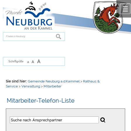
Zum Inhalt
,
zur Navigation
oder
zur Startseite
springen.
chließen
suchen
A
A
Schriftgröße
A
Sie sind hier:
Gemeinde Neuburg a.d.Kammel
>
Rathaus &
Service
>
Verwaltung
>
Mitarbeiter
Mitarbeiter-Telefon-Liste