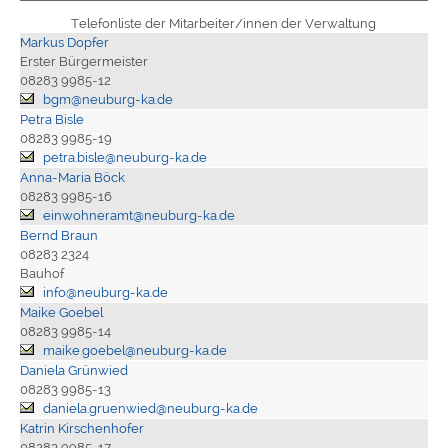
Telefonliste der Mitarbeiter/innen der Verwaltung
Markus Dopfer
Erster Bürgermeister
08283 9985-12
bgm@neuburg-ka.de
Petra Bisle
08283 9985-19
petra.bisle@neuburg-ka.de
Anna-Maria Böck
08283 9985-16
einwohneramt@neuburg-ka.de
Bernd Braun
08283 2324
Bauhof
info@neuburg-ka.de
Maike Goebel
08283 9985-14
maike.goebel@neuburg-ka.de
Daniela Grünwied
08283 9985-13
daniela.gruenwied@neuburg-ka.de
Katrin Kirschenhofer
08283 9985-17