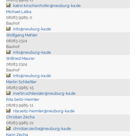
katrin.kirschenhofer@neuburg-ka.de
Michael Latka
08283 9985-0
Bauhof
info@neuburg-ka.de
Wolfgang Mahler
08283 2324
Bauhof
info@neuburg-ka.de
Wilfried Maurer
08283 2324
Bauhof
info@neuburg-ka.de
Martin Schließler
08283 9985-15
martin.schliessler@neuburg-ka.de
Rita Seitz-Heimler
08283 9985-11
rita.seitz-heimler@neuburg-ka.de
Christian Zecha
08283 9985-21
christian.zecha@neuburg-ka.de
Karin Zecha