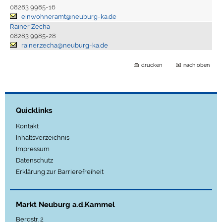
08283 9985-16
einwohneramt@neuburg-ka.de
Rainer Zecha
08283 9985-28
rainer.zecha@neuburg-ka.de
drucken
nach oben
Quicklinks
Kontakt
Inhaltsverzeichnis
Impressum
Datenschutz
Erklärung zur Barrierefreiheit
Markt Neuburg a.d.Kammel
Bergstr. 2