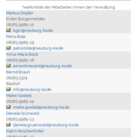
Telefonliste der Mitarbeiter/innen der Verwaltung
Markus Dopfer
Erster Bürgermeister
08283 9985-12
bgm@neuburg-ka.de
Petra Bisle
08283 9985-19
petra.bisle@neuburg-ka.de
Anna-Maria Böck
08283 9985-16
einwohneramt@neuburg-ka.de
Bernd Braun
08283 2324
Bauhof
info@neuburg-ka.de
Maike Goebel
08283 9985-14
maike.goebel@neuburg-ka.de
Daniela Grünwied
08283 9985-13
daniela.gruenwied@neuburg-ka.de
Katrin Kirschenhofer
08283 9985-17