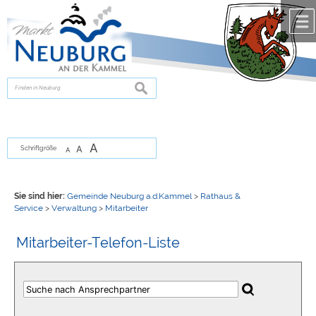
Zum Inhalt
,
zur Navigation
oder
zur Startseite
springen.
chließen
suchen
A
A
Schriftgröße
A
Sie sind hier:
Gemeinde Neuburg a.d.Kammel
>
Rathaus &
Service
>
Verwaltung
>
Mitarbeiter
Mitarbeiter-Telefon-Liste