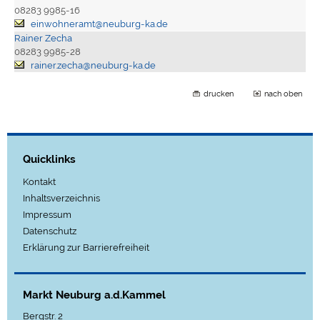
08283 9985-16
einwohneramt@neuburg-ka.de
Rainer Zecha
08283 9985-28
rainer.zecha@neuburg-ka.de
drucken
nach oben
Quicklinks
Kontakt
Inhaltsverzeichnis
Impressum
Datenschutz
Erklärung zur Barrierefreiheit
Markt Neuburg a.d.Kammel
Bergstr. 2