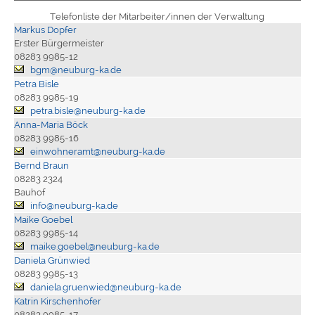
Telefonliste der Mitarbeiter/innen der Verwaltung
Markus Dopfer
Erster Bürgermeister
08283 9985-12
bgm@neuburg-ka.de
Petra Bisle
08283 9985-19
petra.bisle@neuburg-ka.de
Anna-Maria Böck
08283 9985-16
einwohneramt@neuburg-ka.de
Bernd Braun
08283 2324
Bauhof
info@neuburg-ka.de
Maike Goebel
08283 9985-14
maike.goebel@neuburg-ka.de
Daniela Grünwied
08283 9985-13
daniela.gruenwied@neuburg-ka.de
Katrin Kirschenhofer
08283 9985-17