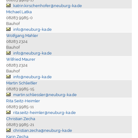
katrin.kirschenhofer@neuburg-ka.de
Michael Latka
08283 9985-0
Bauhof
info@neuburg-ka.de
Wolfgang Mahler
08283 2324
Bauhof
info@neuburg-ka.de
Wilfried Maurer
08283 2324
Bauhof
info@neuburg-ka.de
Martin Schließler
08283 9985-15
martin.schliessler@neuburg-ka.de
Rita Seitz-Heimler
08283 9985-11
rita.seitz-heimler@neuburg-ka.de
Christian Zecha
08283 9985-21
christian.zecha@neuburg-ka.de
Karin Zecha