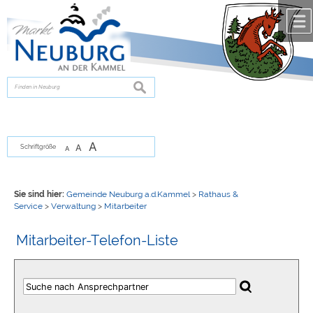
Zum Inhalt
,
zur Navigation
oder
zur Startseite
springen.
chließen
suchen
A
A
Schriftgröße
A
Sie sind hier:
Gemeinde Neuburg a.d.Kammel
>
Rathaus &
Service
>
Verwaltung
>
Mitarbeiter
Mitarbeiter-Telefon-Liste